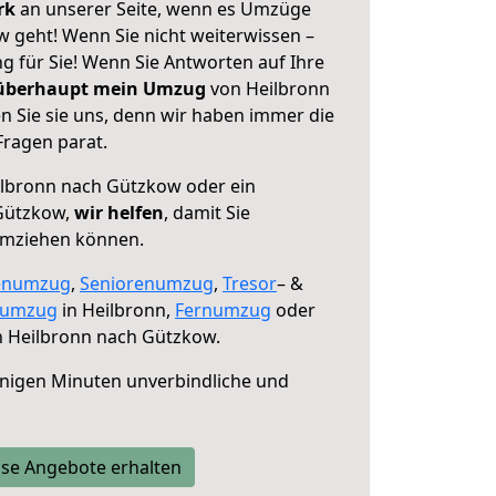
erk
an unserer Seite, wenn es Umzüge
 geht! Wenn Sie nicht weiterwissen –
ng für Sie! Wenn Sie Antworten auf Ihre
 überhaupt mein Umzug
von Heilbronn
 Sie sie uns, denn wir haben immer die
Fragen parat.
lbronn nach Gützkow oder ein
Gützkow,
wir helfen
, damit Sie
umziehen können.
enumzug
,
Seniorenumzug
,
Tresor
– &
numzug
in Heilbronn,
Fernumzug
oder
 Heilbronn nach Gützkow.
nigen Minuten unverbindliche und
se Angebote erhalten