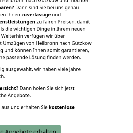
n Heilbronn nach Gützkow und möchten
sparen?
Dann sind Sie bei uns genau
eten Ihnen
zuverlässige
und
enstleistungen
zu fairen Preisen, damit
als die wichtigen Dinge in Ihrem neuen
eiterhin verfügen wir über
it Umzügen von Heilbronn nach Gützkow
g und können Ihnen somit garantieren,
eine passende Lösung finden werden.
tig ausgewählt, wir haben viele Jahre
ch.
ersicht?
Dann holen Sie sich jetzt
che Angebote.
r aus und erhalten Sie
kostenlose
e Angebote erhalten