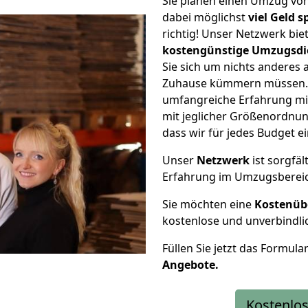
Sie planen einen Umzug vo
dabei möglichst
viel Geld 
richtig! Unser Netzwerk bi
kostengünstige Umzugsdi
Sie sich um nichts anderes 
Zuhause kümmern müssen. W
umfangreiche Erfahrung m
mit jeglicher Größenordnun
dass wir für jedes Budget 
Unser
Netzwerk
ist sorgfäl
Erfahrung im Umzugsberei
Sie möchten eine
Kostenüb
kostenlose und unverbindli
Füllen Sie jetzt das Formula
Angebote.
Kostenlos