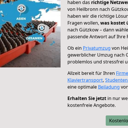
haben das
richtige Netzw
von Heilbronn nach Gützkow
haben wir die richtige Lösu
Fragen wollen,
was kostet
nach Gützkow – dann wählen
passende Antwort auf Ihre 
Ob ein
Privatumzug
von Hei
gewerblicher Umzug nach 
problemlos und stressfrei 
Allzeit bereit für Ihren
Firm
Klaviertransport
,
Studente
eine optimale
Beiladung
von
Erhalten Sie jetzt
in nur we
kostenfreie Angebote.
Kostenlo