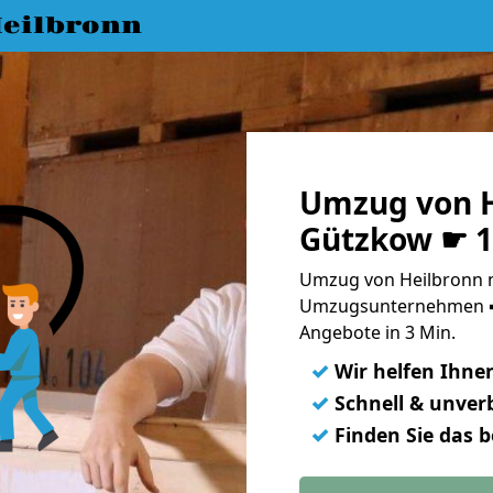
eilbronn
Umzug von H
Gützkow ☛ 1
Umzug von Heilbronn n
Umzugsunternehmen ➨
Angebote in 3 Min.
✓
Wir helfen Ihne
✓
Schnell & unverb
✓
Finden Sie das 