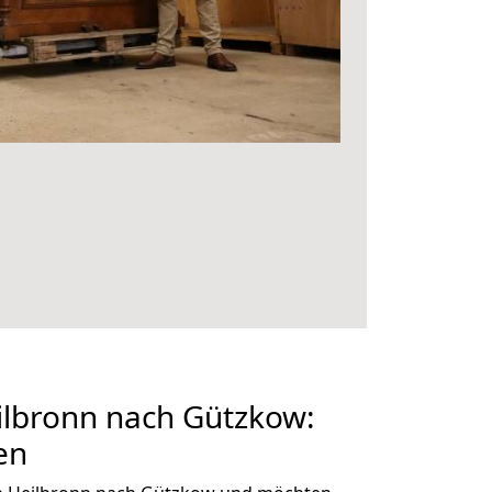
lbronn nach Gützkow:
en