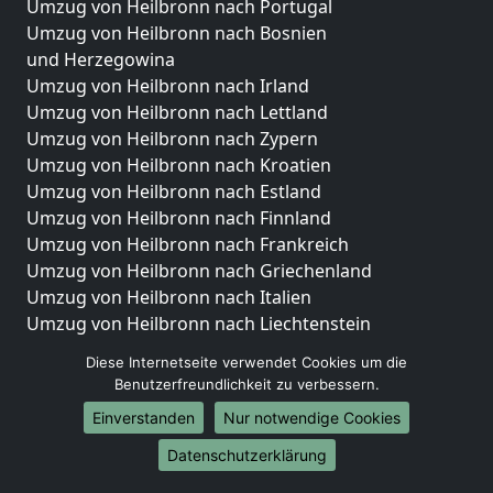
Umzug von Heilbronn nach Portugal
Umzug von Heilbronn nach Bosnien
und Herzegowina
Umzug von Heilbronn nach Irland
Umzug von Heilbronn nach Lettland
Umzug von Heilbronn nach Zypern
Umzug von Heilbronn nach Kroatien
Umzug von Heilbronn nach Estland
Umzug von Heilbronn nach Finnland
Umzug von Heilbronn nach Frankreich
Umzug von Heilbronn nach Griechenland
Umzug von Heilbronn nach Italien
Umzug von Heilbronn nach Liechtenstein
Umzug von Heilbronn nach Luxemburg
Diese Internetseite verwendet Cookies um die
Umzug von Heilbronn nach Niederlande
Benutzerfreundlichkeit zu verbessern.
Umzug von Heilbronn nach Norwegen
Einverstanden
Nur notwendige Cookies
Umzüge-Deutschlandweit
Datenschutzerklärung
Umzug von Heilbronn nach Berlin