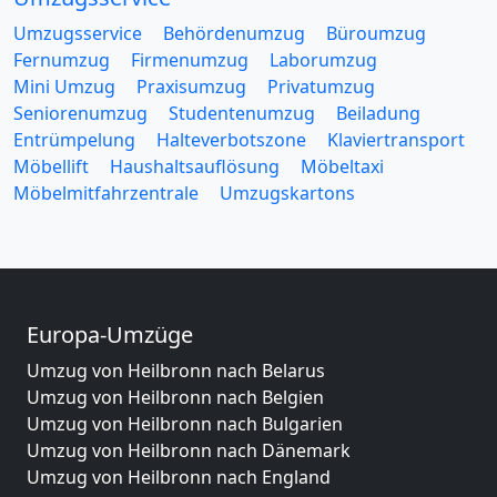
Umzugsservice
Behördenumzug
Büroumzug
Fernumzug
Firmenumzug
Laborumzug
Mini Umzug
Praxisumzug
Privatumzug
Seniorenumzug
Studentenumzug
Beiladung
Entrümpelung
Halteverbotszone
Klaviertransport
Möbellift
Haushaltsauflösung
Möbeltaxi
Möbelmitfahrzentrale
Umzugskartons
Europa-Umzüge
Umzug von Heilbronn nach Belarus
Umzug von Heilbronn nach Belgien
Umzug von Heilbronn nach Bulgarien
Umzug von Heilbronn nach Dänemark
Umzug von Heilbronn nach England