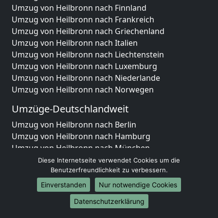
Umzug von Heilbronn nach Finnland
Umzug von Heilbronn nach Frankreich
Umzug von Heilbronn nach Griechenland
Umzug von Heilbronn nach Italien
Umzug von Heilbronn nach Liechtenstein
Umzug von Heilbronn nach Luxemburg
Umzug von Heilbronn nach Niederlande
Umzug von Heilbronn nach Norwegen
Umzüge-Deutschlandweit
Umzug von Heilbronn nach Berlin
Umzug von Heilbronn nach Hamburg
Umzug von Heilbronn nach München
Umzug von Heilbronn nach Köln
Diese Internetseite verwendet Cookies um die
Umzug von Heilbronn nach Frankfurt am Main
Benutzerfreundlichkeit zu verbessern.
Umzug von Heilbronn nach Stuttgart
Einverstanden
Nur notwendige Cookies
Umzug von Heilbronn nach Düsseldorf
Datenschutzerklärung
Umzug von Heilbronn nach Leipzig
Umzug von Heilbronn nach Dortmund