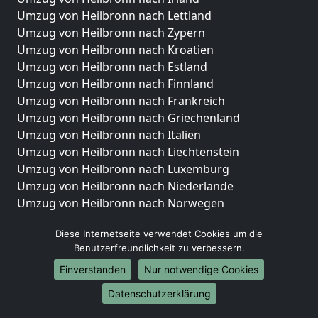
Umzug von Heilbronn nach Lettland
Umzug von Heilbronn nach Zypern
Umzug von Heilbronn nach Kroatien
Umzug von Heilbronn nach Estland
Umzug von Heilbronn nach Finnland
Umzug von Heilbronn nach Frankreich
Umzug von Heilbronn nach Griechenland
Umzug von Heilbronn nach Italien
Umzug von Heilbronn nach Liechtenstein
Umzug von Heilbronn nach Luxemburg
Umzug von Heilbronn nach Niederlande
Umzug von Heilbronn nach Norwegen
Umzüge-Deutschlandweit
Diese Internetseite verwendet Cookies um die
Benutzerfreundlichkeit zu verbessern.
Umzug von Heilbronn nach Berlin
Umzug von Heilbronn nach Hamburg
Einverstanden
Nur notwendige Cookies
Umzug von Heilbronn nach München
Datenschutzerklärung
Umzug von Heilbronn nach Köln