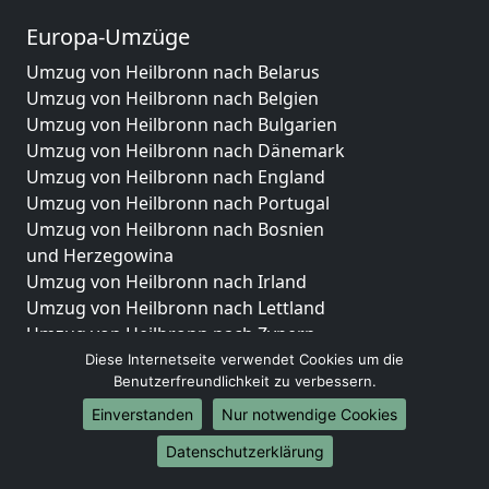
Europa-Umzüge
Umzug von Heilbronn nach Belarus
Umzug von Heilbronn nach Belgien
Umzug von Heilbronn nach Bulgarien
Umzug von Heilbronn nach Dänemark
Umzug von Heilbronn nach England
Umzug von Heilbronn nach Portugal
Umzug von Heilbronn nach Bosnien
und Herzegowina
Umzug von Heilbronn nach Irland
Umzug von Heilbronn nach Lettland
Umzug von Heilbronn nach Zypern
Umzug von Heilbronn nach Kroatien
Diese Internetseite verwendet Cookies um die
Benutzerfreundlichkeit zu verbessern.
Umzug von Heilbronn nach Estland
Umzug von Heilbronn nach Finnland
Einverstanden
Nur notwendige Cookies
Umzug von Heilbronn nach Frankreich
Datenschutzerklärung
Umzug von Heilbronn nach Griechenland