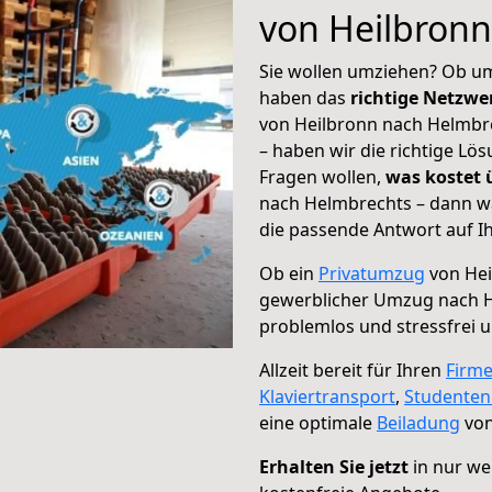
von Heilbron
Sie wollen umziehen? Ob um
haben das
richtige Netzw
von Heilbronn nach Helmbre
– haben wir die richtige Lö
Fragen wollen,
was kostet
nach Helmbrechts – dann wä
die passende Antwort auf Ih
Ob ein
Privatumzug
von Hei
gewerblicher Umzug nach 
problemlos und stressfrei 
Allzeit bereit für Ihren
Firm
Klaviertransport
,
Studente
eine optimale
Beiladung
von
Erhalten Sie jetzt
in nur we