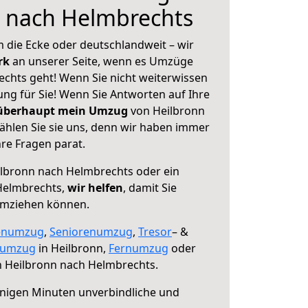
n nach Helmbrechts
 die Ecke oder deutschlandweit – wir
erk
an unserer Seite, wenn es Umzüge
chts geht! Wenn Sie nicht weiterwissen
sung für Sie! Wenn Sie Antworten auf Ihre
 überhaupt mein Umzug
von Heilbronn
hlen Sie sie uns, denn wir haben immer
re Fragen parat.
lbronn nach Helmbrechts oder ein
Helmbrechts,
wir helfen
, damit Sie
umziehen können.
enumzug
,
Seniorenumzug
,
Tresor
– &
numzug
in Heilbronn,
Fernumzug
oder
 Heilbronn nach Helmbrechts.
nigen Minuten unverbindliche und