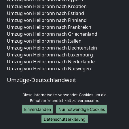
Umzug von Heilbronn nach Kroatien
Umzug von Heilbronn nach Estland
Umzug von Heilbronn nach Finnland
Umzug von Heilbronn nach Frankreich
Umzug von Heilbronn nach Griechenland
Umzug von Heilbronn nach Italien
Umzug von Heilbronn nach Liechtenstein
Umzug von Heilbronn nach Luxemburg
Umzug von Heilbronn nach Niederlande
Umzug von Heilbronn nach Norwegen
Umzüge-Deutschlandweit
Umzug von Heilbronn nach Berlin
Diese Internetseite verwendet Cookies um die
Umzug von Heilbronn nach Hamburg
Benutzerfreundlichkeit zu verbessern.
Umzug von Heilbronn nach München
Umzug von Heilbronn nach Köln
Einverstanden
Nur notwendige Cookies
Umzug von Heilbronn nach Frankfurt am Main
Datenschutzerklärung
Umzug von Heilbronn nach Stuttgart