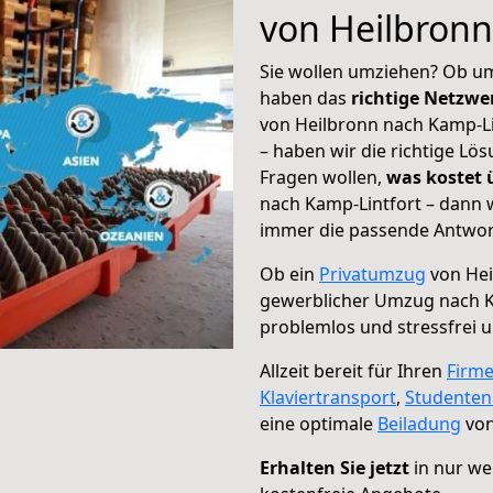
von Heilbronn
Sie wollen umziehen? Ob um
haben das
richtige Netzw
von Heilbronn nach Kamp-Li
– haben wir die richtige Lö
Fragen wollen,
was kostet
nach Kamp-Lintfort – dann w
immer die passende Antwort
Ob ein
Privatumzug
von Hei
gewerblicher Umzug nach K
problemlos und stressfrei 
Allzeit bereit für Ihren
Firm
Klaviertransport
,
Studente
eine optimale
Beiladung
von
Erhalten Sie jetzt
in nur we