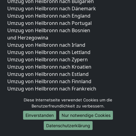
Umzug von Heilbronn nach Bulgarien
Umzug von Heilbronn nach Dänemark
Umzug von Heilbronn nach England
Umzug von Heilbronn nach Portugal
Umzug von Heilbronn nach Bosnien
und Herzegowina
Umzug von Heilbronn nach Irland
Umzug von Heilbronn nach Lettland
Umzug von Heilbronn nach Zypern
Umzug von Heilbronn nach Kroatien
Umzug von Heilbronn nach Estland
Umzug von Heilbronn nach Finnland
Umzug von Heilbronn nach Frankreich
Umzug von Heilbronn nach Griechenland
Diese Internetseite verwendet Cookies um die
Umzug von Heilbronn nach Italien
Benutzerfreundlichkeit zu verbessern.
Umzug von Heilbronn nach Liechtenstein
Einverstanden
Nur notwendige Cookies
Umzug von Heilbronn nach Luxemburg
Umzug von Heilbronn nach Niederlande
Datenschutzerklärung
Umzug von Heilbronn nach Norwegen