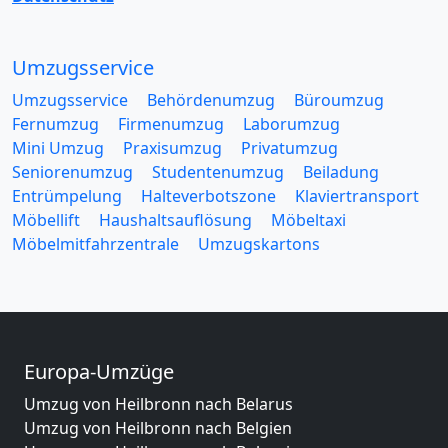
Umzugsservice
Umzugsservice
Behördenumzug
Büroumzug
Fernumzug
Firmenumzug
Laborumzug
Mini Umzug
Praxisumzug
Privatumzug
Seniorenumzug
Studentenumzug
Beiladung
Entrümpelung
Halteverbotszone
Klaviertransport
Möbellift
Haushaltsauflösung
Möbeltaxi
Möbelmitfahrzentrale
Umzugskartons
Europa-Umzüge
Umzug von Heilbronn nach Belarus
Umzug von Heilbronn nach Belgien