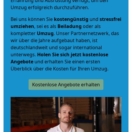
Erfahrung und Ausrüstung verfügt, um den
Umzug erfolgreich durchzuführen.
Bei uns können Sie
kostengünstig
und
stressfrei
umziehen
, sei es als
Beiladung
oder als
kompletter
Umzug
. Unser Partnernetzwerk, das
wir über die Jahre aufgebaut haben, ist
deutschlandweit und sogar international
unterwegs.
Holen Sie sich jetzt kostenlose
Angebote
und erhalten Sie einen ersten
Überblick über die Kosten für Ihren Umzug.
Kostenlose Angebote erhalten