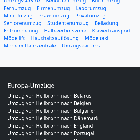
Umzugsservice
Behördenumzug
Büroumzug
Fernumzug
Firmenumzug
Laborumzug
Mini Umzug
Praxisumzug
Privatumzug
Seniorenumzug
Studentenumzug
Beiladung
Entrümpelung
Halteverbotszone
Klaviertransport
Möbellift
Haushaltsauflösung
Möbeltaxi
Möbelmitfahrzentrale
Umzugskartons
Europa-Umzüge
Umzug von Heilbronn nach Belarus
Umzug von Heilbronn nach Belgien
Umzug von Heilbronn nach Bulgarien
Umzug von Heilbronn nach Dänemark
Umzug von Heilbronn nach England
Umzug von Heilbronn nach Portugal