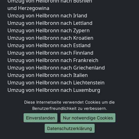
Umzug von Heilbronn nach Bosnien
und Herzegowina
Umzug von Heilbronn nach Irland
Umzug von Heilbronn nach Lettland
Umzug von Heilbronn nach Zypern
Umzug von Heilbronn nach Kroatien
Umzug von Heilbronn nach Estland
Umzug von Heilbronn nach Finnland
Umzug von Heilbronn nach Frankreich
Umzug von Heilbronn nach Griechenland
Umzug von Heilbronn nach Italien
Umzug von Heilbronn nach Liechtenstein
Umzug von Heilbronn nach Luxemburg
Umzug von Heilbronn nach Niederlande
Diese Internetseite verwendet Cookies um die
Umzug von Heilbronn nach Norwegen
Benutzerfreundlichkeit zu verbessern.
Umzüge-Deutschlandweit
Einverstanden
Nur notwendige Cookies
Umzug von Heilbronn nach Berlin
Datenschutzerklärung
Umzug von Heilbronn nach Hamburg