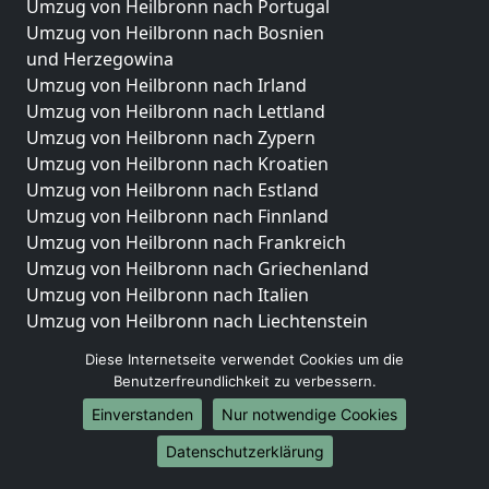
Umzug von Heilbronn nach Portugal
Umzug von Heilbronn nach Bosnien
und Herzegowina
Umzug von Heilbronn nach Irland
Umzug von Heilbronn nach Lettland
Umzug von Heilbronn nach Zypern
Umzug von Heilbronn nach Kroatien
Umzug von Heilbronn nach Estland
Umzug von Heilbronn nach Finnland
Umzug von Heilbronn nach Frankreich
Umzug von Heilbronn nach Griechenland
Umzug von Heilbronn nach Italien
Umzug von Heilbronn nach Liechtenstein
Umzug von Heilbronn nach Luxemburg
Diese Internetseite verwendet Cookies um die
Umzug von Heilbronn nach Niederlande
Benutzerfreundlichkeit zu verbessern.
Umzug von Heilbronn nach Norwegen
Einverstanden
Nur notwendige Cookies
Umzüge-Deutschlandweit
Datenschutzerklärung
Umzug von Heilbronn nach Berlin