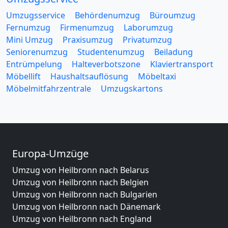
Umzugsservice
Behördenumzug
Büroumzug
Fernumzug
Firmenumzug
Laborumzug
Mini Umzug
Praxisumzug
Privatumzug
Seniorenumzug
Studentenumzug
Beiladung
Entrümpelung
Halteverbotszone
Klaviertransport
Möbellift
Haushaltsauflösung
Möbeltaxi
Möbelmitfahrzentrale
Umzugskartons
Europa-Umzüge
Umzug von Heilbronn nach Belarus
Umzug von Heilbronn nach Belgien
Umzug von Heilbronn nach Bulgarien
Umzug von Heilbronn nach Dänemark
Umzug von Heilbronn nach England