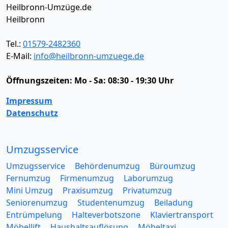
Heilbronn-Umzüge.de
Heilbronn
Tel.:
01579-2482360
E-Mail:
info@heilbronn-umzuege.de
Öffnungszeiten:
Mo - Sa: 08:30 - 19:30 Uhr
Impressum
Datenschutz
Umzugsservice
Umzugsservice
Behördenumzug
Büroumzug
Fernumzug
Firmenumzug
Laborumzug
Mini Umzug
Praxisumzug
Privatumzug
Seniorenumzug
Studentenumzug
Beiladung
Entrümpelung
Halteverbotszone
Klaviertransport
Möbellift
Haushaltsauflösung
Möbeltaxi