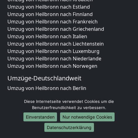
Umzug von Heilbronn nach Estland
Umzug von Heilbronn nach Finnland
Umzug von Heilbronn nach Frankreich
Umzug von Heilbronn nach Griechenland
Umzug von Heilbronn nach Italien
Umzug von Heilbronn nach Liechtenstein
Umzug von Heilbronn nach Luxemburg
Umzug von Heilbronn nach Niederlande
Umzug von Heilbronn nach Norwegen
Umzüge-Deutschlandweit
Umzug von Heilbronn nach Berlin
Umzug von Heilbronn nach Hamburg
Diese Internetseite verwendet Cookies um die
Umzug von Heilbronn nach München
Benutzerfreundlichkeit zu verbessern.
Umzug von Heilbronn nach Köln
Umzug von Heilbronn nach Frankfurt am Main
Einverstanden
Nur notwendige Cookies
Umzug von Heilbronn nach Stuttgart
Datenschutzerklärung
Umzug von Heilbronn nach Düsseldorf