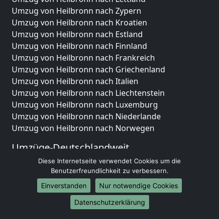
Umzug von Heilbronn nach Zypern
Umzug von Heilbronn nach Kroatien
Umzug von Heilbronn nach Estland
Umzug von Heilbronn nach Finnland
Umzug von Heilbronn nach Frankreich
Umzug von Heilbronn nach Griechenland
Umzug von Heilbronn nach Italien
Umzug von Heilbronn nach Liechtenstein
Umzug von Heilbronn nach Luxemburg
Umzug von Heilbronn nach Niederlande
Umzug von Heilbronn nach Norwegen
Umzüge-Deutschlandweit
Diese Internetseite verwendet Cookies um die
Umzug von Heilbronn nach Berlin
Benutzerfreundlichkeit zu verbessern.
Umzug von Heilbronn nach Hamburg
Umzug von Heilbronn nach München
Einverstanden
Nur notwendige Cookies
Umzug von Heilbronn nach Köln
Datenschutzerklärung
Umzug von Heilbronn nach Frankfurt am Main