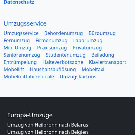
Datenschutz
Umzugsservice
Umzugsservice
Behördenumzug
Büroumzug
Fernumzug
Firmenumzug
Laborumzug
Mini Umzug
Praxisumzug
Privatumzug
Seniorenumzug
Studentenumzug
Beiladung
Entrümpelung
Halteverbotszone
Klaviertransport
Möbellift
Haushaltsauflösung
Möbeltaxi
Möbelmitfahrzentrale
Umzugskartons
Europa-Umzüge
Umzug von Heilbronn nach Belarus
Umzug von Heilbronn nach Belgien