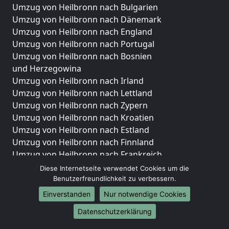
Umzug von Heilbronn nach Bulgarien
Umzug von Heilbronn nach Dänemark
Umzug von Heilbronn nach England
Umzug von Heilbronn nach Portugal
Umzug von Heilbronn nach Bosnien
und Herzegowina
Umzug von Heilbronn nach Irland
Umzug von Heilbronn nach Lettland
Umzug von Heilbronn nach Zypern
Umzug von Heilbronn nach Kroatien
Umzug von Heilbronn nach Estland
Umzug von Heilbronn nach Finnland
Umzug von Heilbronn nach Frankreich
Umzug von Heilbronn nach Griechenland
Diese Internetseite verwendet Cookies um die
Umzug von Heilbronn nach Italien
Benutzerfreundlichkeit zu verbessern.
Umzug von Heilbronn nach Liechtenstein
Einverstanden
Nur notwendige Cookies
Umzug von Heilbronn nach Luxemburg
Datenschutzerklärung
Umzug von Heilbronn nach Niederlande
Umzug von Heilbronn nach Norwegen