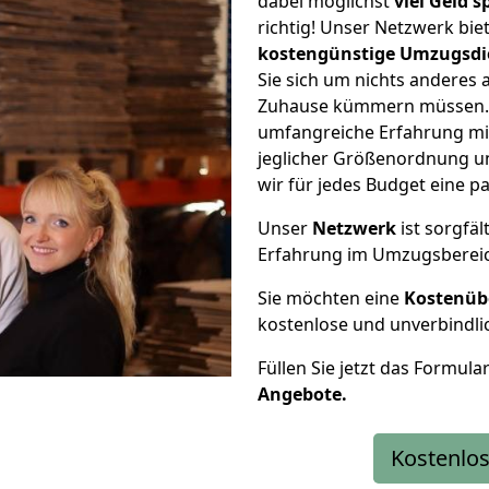
dabei möglichst
viel Geld 
richtig! Unser Netzwerk bi
kostengünstige Umzugsdi
Sie sich um nichts anderes 
Zuhause kümmern müssen. W
umfangreiche Erfahrung mi
jeglicher Größenordnung u
wir für jedes Budget eine 
Unser
Netzwerk
ist sorgfäl
Erfahrung im Umzugsberei
Sie möchten eine
Kostenüb
kostenlose und unverbindli
Füllen Sie jetzt das Formula
Angebote.
Kostenlos