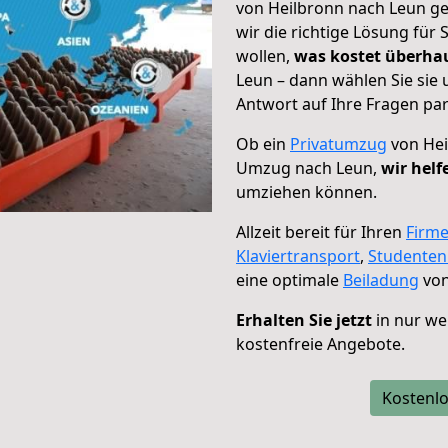
von Heilbronn nach Leun ge
wir die richtige Lösung für
wollen,
was kostet überh
Leun – dann wählen Sie sie
Antwort auf Ihre Fragen par
Ob ein
Privatumzug
von Hei
Umzug nach Leun,
wir helf
umziehen können.
Allzeit bereit für Ihren
Firm
Klaviertransport
,
Studente
eine optimale
Beiladung
von
Erhalten Sie jetzt
in nur we
kostenfreie Angebote.
Kostenlo