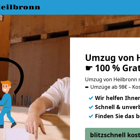
eilbronn
Umzug von H
☛ 100 % Gra
Umzug von Heilbronn 
➨ Umzüge ab 98€ – Kos
✓
Wir helfen Ihne
✓
Schnell & unverb
✓
Finden Sie das 
blitzschnell ko