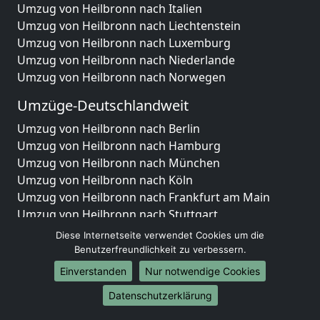
Umzug von Heilbronn nach Italien
Umzug von Heilbronn nach Liechtenstein
Umzug von Heilbronn nach Luxemburg
Umzug von Heilbronn nach Niederlande
Umzug von Heilbronn nach Norwegen
Umzüge-Deutschlandweit
Umzug von Heilbronn nach Berlin
Umzug von Heilbronn nach Hamburg
Umzug von Heilbronn nach München
Umzug von Heilbronn nach Köln
Umzug von Heilbronn nach Frankfurt am Main
Umzug von Heilbronn nach Stuttgart
Umzug von Heilbronn nach Düsseldorf
Diese Internetseite verwendet Cookies um die
Umzug von Heilbronn nach Leipzig
Benutzerfreundlichkeit zu verbessern.
Umzug von Heilbronn nach Dortmund
Einverstanden
Nur notwendige Cookies
Umzug von Heilbronn nach Essen
Datenschutzerklärung
Umzug von Heilbronn nach Bremen
Umzug von Heilbronn nach Dresden