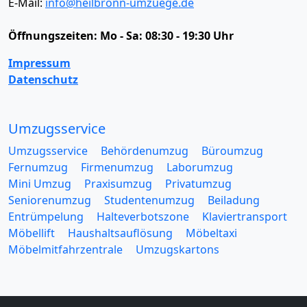
E-Mail:
info@heilbronn-umzuege.de
Öffnungszeiten:
Mo - Sa: 08:30 - 19:30 Uhr
Impressum
Datenschutz
Umzugsservice
Umzugsservice
Behördenumzug
Büroumzug
Fernumzug
Firmenumzug
Laborumzug
Mini Umzug
Praxisumzug
Privatumzug
Seniorenumzug
Studentenumzug
Beiladung
Entrümpelung
Halteverbotszone
Klaviertransport
Möbellift
Haushaltsauflösung
Möbeltaxi
Möbelmitfahrzentrale
Umzugskartons