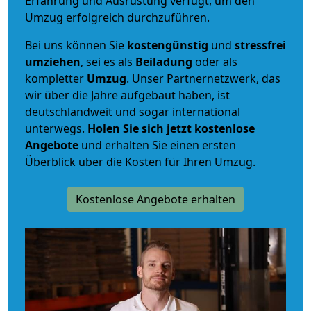
Erfahrung und Ausrüstung verfügt, um den
Umzug erfolgreich durchzuführen.
Bei uns können Sie
kostengünstig
und
stressfrei
umziehen
, sei es als
Beiladung
oder als
kompletter
Umzug
. Unser Partnernetzwerk, das
wir über die Jahre aufgebaut haben, ist
deutschlandweit und sogar international
unterwegs.
Holen Sie sich jetzt kostenlose
Angebote
und erhalten Sie einen ersten
Überblick über die Kosten für Ihren Umzug.
Kostenlose Angebote erhalten