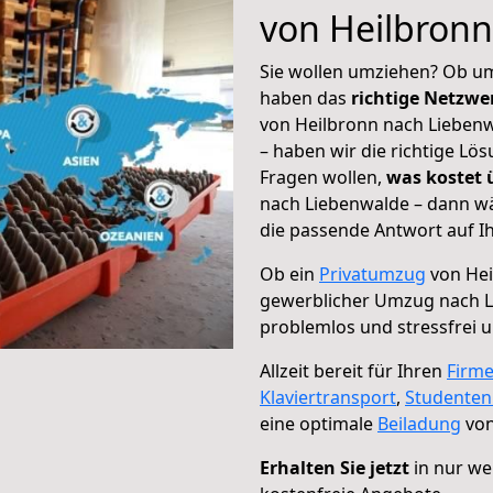
von Heilbron
Sie wollen umziehen? Ob um
haben das
richtige Netzw
von Heilbronn nach Liebenw
– haben wir die richtige Lö
Fragen wollen,
was kostet
nach Liebenwalde – dann wä
die passende Antwort auf Ih
Ob ein
Privatumzug
von Hei
gewerblicher Umzug nach 
problemlos und stressfrei 
Allzeit bereit für Ihren
Firm
Klaviertransport
,
Studente
eine optimale
Beiladung
von
Erhalten Sie jetzt
in nur we