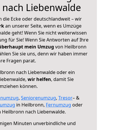
n nach Liebenwalde
 die Ecke oder deutschlandweit – wir
erk
an unserer Seite, wenn es Umzüge
alde geht! Wenn Sie nicht weiterwissen
sung für Sie! Wenn Sie Antworten auf Ihre
 überhaupt mein Umzug
von Heilbronn
hlen Sie sie uns, denn wir haben immer
re Fragen parat.
lbronn nach Liebenwalde oder ein
Liebenwalde,
wir helfen
, damit Sie
umziehen können.
enumzug
,
Seniorenumzug
,
Tresor
– &
numzug
in Heilbronn,
Fernumzug
oder
 Heilbronn nach Liebenwalde.
nigen Minuten unverbindliche und