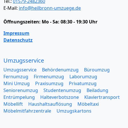
Tel.:
01579-2482360
E-Mail:
info@heilbronn-umzuege.de
Öffnungszeiten:
Mo - Sa: 08:30 - 19:30 Uhr
Impressum
Datenschutz
Umzugsservice
Umzugsservice
Behördenumzug
Büroumzug
Fernumzug
Firmenumzug
Laborumzug
Mini Umzug
Praxisumzug
Privatumzug
Seniorenumzug
Studentenumzug
Beiladung
Entrümpelung
Halteverbotszone
Klaviertransport
Möbellift
Haushaltsauflösung
Möbeltaxi
Möbelmitfahrzentrale
Umzugskartons