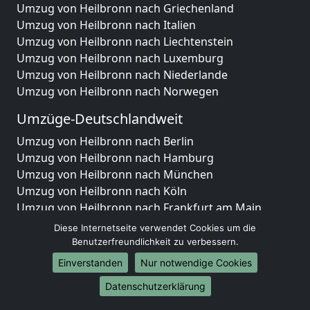
Umzug von Heilbronn nach Griechenland
Umzug von Heilbronn nach Italien
Umzug von Heilbronn nach Liechtenstein
Umzug von Heilbronn nach Luxemburg
Umzug von Heilbronn nach Niederlande
Umzug von Heilbronn nach Norwegen
Umzüge-Deutschlandweit
Umzug von Heilbronn nach Berlin
Umzug von Heilbronn nach Hamburg
Umzug von Heilbronn nach München
Umzug von Heilbronn nach Köln
Umzug von Heilbronn nach Frankfurt am Main
Umzug von Heilbronn nach Stuttgart
Diese Internetseite verwendet Cookies um die
Umzug von Heilbronn nach Düsseldorf
Benutzerfreundlichkeit zu verbessern.
Umzug von Heilbronn nach Leipzig
Einverstanden
Nur notwendige Cookies
Umzug von Heilbronn nach Dortmund
Datenschutzerklärung
Umzug von Heilbronn nach Essen
Umzug von Heilbronn nach Bremen