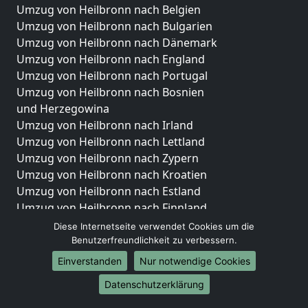
Umzug von Heilbronn nach Belgien
Umzug von Heilbronn nach Bulgarien
Umzug von Heilbronn nach Dänemark
Umzug von Heilbronn nach England
Umzug von Heilbronn nach Portugal
Umzug von Heilbronn nach Bosnien
und Herzegowina
Umzug von Heilbronn nach Irland
Umzug von Heilbronn nach Lettland
Umzug von Heilbronn nach Zypern
Umzug von Heilbronn nach Kroatien
Umzug von Heilbronn nach Estland
Umzug von Heilbronn nach Finnland
Umzug von Heilbronn nach Frankreich
Diese Internetseite verwendet Cookies um die
Umzug von Heilbronn nach Griechenland
Benutzerfreundlichkeit zu verbessern.
Umzug von Heilbronn nach Italien
Einverstanden
Nur notwendige Cookies
Umzug von Heilbronn nach Liechtenstein
Datenschutzerklärung
Umzug von Heilbronn nach Luxemburg
Umzug von Heilbronn nach Niederlande