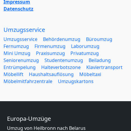
Impressum
Datenschutz
Umzugsservice
Umzugsservice
Behördenumzug
Büroumzug
Fernumzug
Firmenumzug
Laborumzug
Mini Umzug
Praxisumzug
Privatumzug
Seniorenumzug
Studentenumzug
Beiladung
Entrümpelung
Halteverbotszone
Klaviertransport
Möbellift
Haushaltsauflösung
Möbeltaxi
Möbelmitfahrzentrale
Umzugskartons
Europa-Umzüge
Umzug von Heilbronn nach Belarus