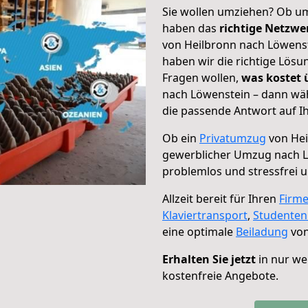
Sie wollen umziehen? Ob um
haben das
richtige Netzw
von Heilbronn nach Löwenst
haben wir die richtige Lösu
Fragen wollen,
was kostet
nach Löwenstein – dann wäh
die passende Antwort auf Ih
Ob ein
Privatumzug
von Hei
gewerblicher Umzug nach 
problemlos und stressfrei 
Allzeit bereit für Ihren
Firm
Klaviertransport
,
Studente
eine optimale
Beiladung
von
Erhalten Sie jetzt
in nur we
kostenfreie Angebote.