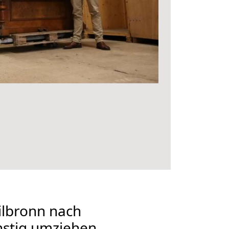
lbronn nach
nstig umziehen