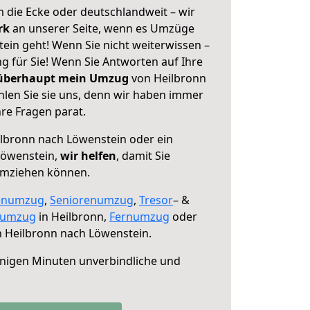
 die Ecke oder deutschlandweit – wir
erk
an unserer Seite, wenn es Umzüge
ein geht! Wenn Sie nicht weiterwissen –
ng für Sie! Wenn Sie Antworten auf Ihre
 überhaupt mein Umzug
von Heilbronn
len Sie sie uns, denn wir haben immer
re Fragen parat.
lbronn nach Löwenstein oder ein
Löwenstein,
wir helfen
, damit Sie
umziehen können.
enumzug
,
Seniorenumzug
,
Tresor
– &
numzug
in Heilbronn,
Fernumzug
oder
 Heilbronn nach Löwenstein.
nigen Minuten unverbindliche und