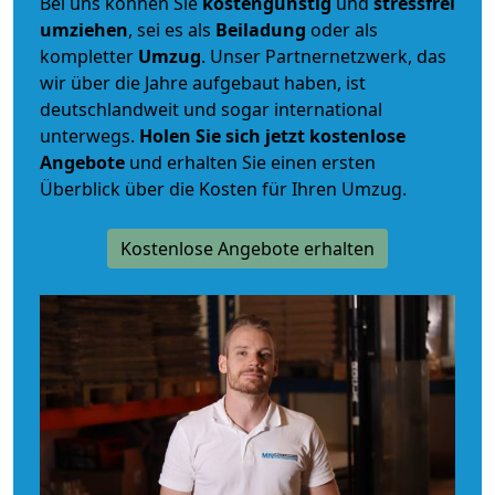
Bei uns können Sie
kostengünstig
und
stressfrei
umziehen
, sei es als
Beiladung
oder als
kompletter
Umzug
. Unser Partnernetzwerk, das
wir über die Jahre aufgebaut haben, ist
deutschlandweit und sogar international
unterwegs.
Holen Sie sich jetzt kostenlose
Angebote
und erhalten Sie einen ersten
Überblick über die Kosten für Ihren Umzug.
Kostenlose Angebote erhalten