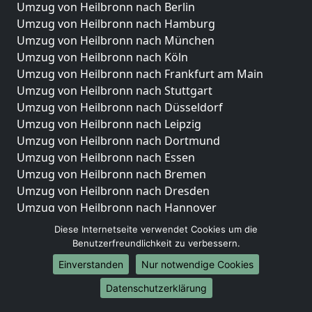
Umzug von Heilbronn nach Berlin
Umzug von Heilbronn nach Hamburg
Umzug von Heilbronn nach München
Umzug von Heilbronn nach Köln
Umzug von Heilbronn nach Frankfurt am Main
Umzug von Heilbronn nach Stuttgart
Umzug von Heilbronn nach Düsseldorf
Umzug von Heilbronn nach Leipzig
Umzug von Heilbronn nach Dortmund
Umzug von Heilbronn nach Essen
Umzug von Heilbronn nach Bremen
Umzug von Heilbronn nach Dresden
Umzug von Heilbronn nach Hannover
Umzug von Heilbronn nach Nürnberg
Diese Internetseite verwendet Cookies um die
Umzug von Heilbronn nach Duisburg
Benutzerfreundlichkeit zu verbessern.
Umzug von Heilbronn nach Bochum
Einverstanden
Nur notwendige Cookies
Umzug von Heilbronn nach Wuppertal
Datenschutzerklärung
Umzug von Heilbronn nach Bielefeld
Umzug von Heilbronn nach Bonn