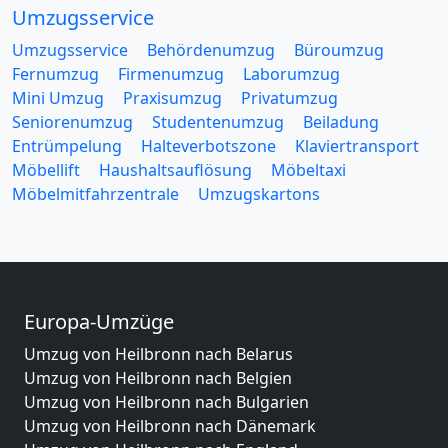
Umzugsservice
Umzugsservice
Behördenumzug
Büroumzug
Fernumzug
Firmenumzug
Laborumzug
Mini Umzug
Praxisumzug
Privatumzug
Seniorenumzug
Studentenumzug
Beiladung
Entrümpelung
Halteverbotszone
Klaviertransport
Möbellift
Haushaltsauflösung
Möbeltaxi
Möbelmitfahrzentrale
Umzugskartons
Europa-Umzüge
Umzug von Heilbronn nach Belarus
Umzug von Heilbronn nach Belgien
Umzug von Heilbronn nach Bulgarien
Umzug von Heilbronn nach Dänemark