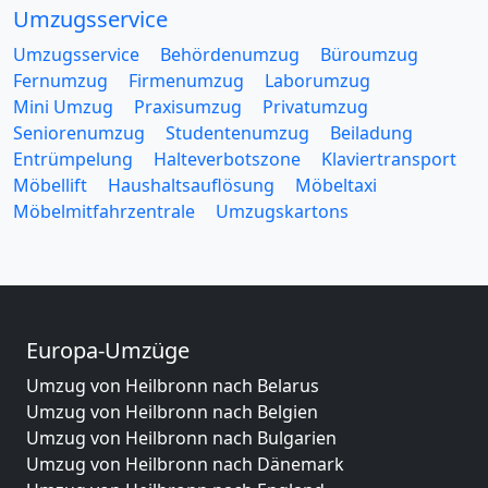
Umzugsservice
Umzugsservice
Behördenumzug
Büroumzug
Fernumzug
Firmenumzug
Laborumzug
Mini Umzug
Praxisumzug
Privatumzug
Seniorenumzug
Studentenumzug
Beiladung
Entrümpelung
Halteverbotszone
Klaviertransport
Möbellift
Haushaltsauflösung
Möbeltaxi
Möbelmitfahrzentrale
Umzugskartons
Europa-Umzüge
Umzug von Heilbronn nach Belarus
Umzug von Heilbronn nach Belgien
Umzug von Heilbronn nach Bulgarien
Umzug von Heilbronn nach Dänemark