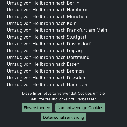
Umzug von Heilbronn nach Berlin
Umzug von Heilbronn nach Hamburg
Umzug von Heilbronn nach München
Umzug von Heilbronn nach Köln
Umzug von Heilbronn nach Frankfurt am Main
Umzug von Heilbronn nach Stuttgart
Umzug von Heilbronn nach Düsseldorf
Umzug von Heilbronn nach Leipzig
Umzug von Heilbronn nach Dortmund
Umzug von Heilbronn nach Essen
Umzug von Heilbronn nach Bremen
Umzug von Heilbronn nach Dresden
Umzug von Heilbronn nach Hannover
Umzug von Heilbronn nach Nürnberg
Diese Internetseite verwendet Cookies um die
Umzug von Heilbronn nach Duisburg
Benutzerfreundlichkeit zu verbessern.
Umzug von Heilbronn nach Bochum
Einverstanden
Nur notwendige Cookies
Umzug von Heilbronn nach Wuppertal
Datenschutzerklärung
Umzug von Heilbronn nach Bielefeld
Umzug von Heilbronn nach Bonn