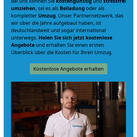
Bei uns können Sie
kostengünstig
und
stressfrei
umziehen
, sei es als
Beiladung
oder als
kompletter
Umzug
. Unser Partnernetzwerk, das
wir über die Jahre aufgebaut haben, ist
deutschlandweit und sogar international
unterwegs.
Holen Sie sich jetzt kostenlose
Angebote
und erhalten Sie einen ersten
Überblick über die Kosten für Ihren Umzug.
Kostenlose Angebote erhalten