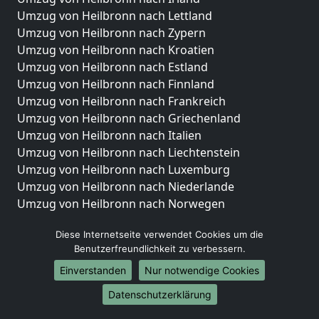
Umzug von Heilbronn nach Lettland
Umzug von Heilbronn nach Zypern
Umzug von Heilbronn nach Kroatien
Umzug von Heilbronn nach Estland
Umzug von Heilbronn nach Finnland
Umzug von Heilbronn nach Frankreich
Umzug von Heilbronn nach Griechenland
Umzug von Heilbronn nach Italien
Umzug von Heilbronn nach Liechtenstein
Umzug von Heilbronn nach Luxemburg
Umzug von Heilbronn nach Niederlande
Umzug von Heilbronn nach Norwegen
Umzüge-Deutschlandweit
Diese Internetseite verwendet Cookies um die
Benutzerfreundlichkeit zu verbessern.
Umzug von Heilbronn nach Berlin
Umzug von Heilbronn nach Hamburg
Einverstanden
Nur notwendige Cookies
Umzug von Heilbronn nach München
Datenschutzerklärung
Umzug von Heilbronn nach Köln