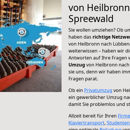
von Heilbron
Spreewald
Sie wollen umziehen? Ob um
haben das
richtige Netzw
von Heilbronn nach Lübben
weiterwissen – haben wir di
Antworten auf Ihre Fragen 
Umzug
von Heilbronn nach
sie uns, denn wir haben im
Fragen parat.
Ob ein
Privatumzug
von Hei
ein gewerblicher Umzug n
damit Sie problemlos und s
Allzeit bereit für Ihren
Firm
Klaviertransport
,
Studente
eine optimale
Beiladung
von