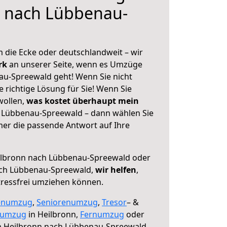
n nach Lübbenau-
 die Ecke oder deutschlandweit – wir
erk
an unserer Seite, wenn es Umzüge
au-Spreewald geht! Wenn Sie nicht
e richtige Lösung für Sie! Wenn Sie
wollen,
was kostet überhaupt mein
 Lübbenau-Spreewald – dann wählen Sie
mer die passende Antwort auf Ihre
lbronn nach Lübbenau-Spreewald oder
ach Lübbenau-Spreewald,
wir helfen
,
tressfrei umziehen können.
enumzug
,
Seniorenumzug
,
Tresor
– &
numzug
in Heilbronn,
Fernumzug
oder
 Heilbronn nach Lübbenau-Spreewald.