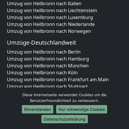
Umzug von Heilbronn nach Italien
Umzug von Heilbronn nach Liechtenstein
Umzug von Heilbronn nach Luxemburg
Umzug von Heilbronn nach Niederlande
Umzug von Heilbronn nach Norwegen
Umzüge-Deutschlandweit
Umzug von Heilbronn nach Berlin
Umzug von Heilbronn nach Hamburg
Umzug von Heilbronn nach München
Umzug von Heilbronn nach Köln
Umzug von Heilbronn nach Frankfurt am Main
Umzug von Heilbronn nach Stuttgart
Umzug von Heilbronn nach Düsseldorf
Diese Internetseite verwendet Cookies um die
Umzug von Heilbronn nach Leipzig
Benutzerfreundlichkeit zu verbessern.
Umzug von Heilbronn nach Dortmund
Einverstanden
Nur notwendige Cookies
Umzug von Heilbronn nach Essen
Datenschutzerklärung
Umzug von Heilbronn nach Bremen
Umzug von Heilbronn nach Dresden