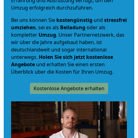
Erfahrung und Ausrüstung verfügt, um den
Umzug erfolgreich durchzuführen.
Bei uns können Sie
kostengünstig
und
stressfrei
umziehen
, sei es als
Beiladung
oder als
kompletter
Umzug
. Unser Partnernetzwerk, das
wir über die Jahre aufgebaut haben, ist
deutschlandweit und sogar international
unterwegs.
Holen Sie sich jetzt kostenlose
Angebote
und erhalten Sie einen ersten
Überblick über die Kosten für Ihren Umzug.
Kostenlose Angebote erhalten