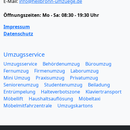
E-Mail:
info@heilbronn-umzuege.de
Öffnungszeiten:
Mo - Sa: 08:30 - 19:30 Uhr
Impressum
Datenschutz
Umzugsservice
Umzugsservice
Behördenumzug
Büroumzug
Fernumzug
Firmenumzug
Laborumzug
Mini Umzug
Praxisumzug
Privatumzug
Seniorenumzug
Studentenumzug
Beiladung
Entrümpelung
Halteverbotszone
Klaviertransport
Möbellift
Haushaltsauflösung
Möbeltaxi
Möbelmitfahrzentrale
Umzugskartons