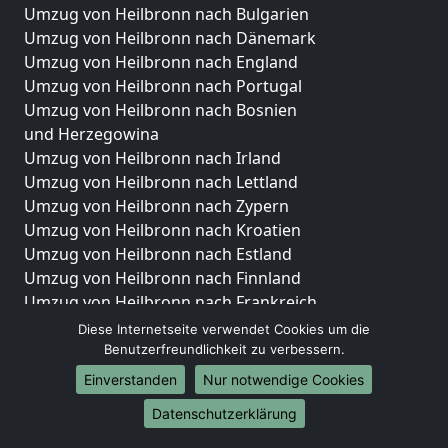
Umzug von Heilbronn nach Bulgarien
Umzug von Heilbronn nach Dänemark
Umzug von Heilbronn nach England
Umzug von Heilbronn nach Portugal
Umzug von Heilbronn nach Bosnien
und Herzegowina
Umzug von Heilbronn nach Irland
Umzug von Heilbronn nach Lettland
Umzug von Heilbronn nach Zypern
Umzug von Heilbronn nach Kroatien
Umzug von Heilbronn nach Estland
Umzug von Heilbronn nach Finnland
Umzug von Heilbronn nach Frankreich
Umzug von Heilbronn nach Griechenland
Diese Internetseite verwendet Cookies um die
Umzug von Heilbronn nach Italien
Benutzerfreundlichkeit zu verbessern.
Umzug von Heilbronn nach Liechtenstein
Einverstanden
Nur notwendige Cookies
Umzug von Heilbronn nach Luxemburg
Datenschutzerklärung
Umzug von Heilbronn nach Niederlande
Umzug von Heilbronn nach Norwegen