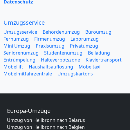
Datenschutz
Umzugsservice
Umzugsservice
Behördenumzug
Büroumzug
Fernumzug
Firmenumzug
Laborumzug
Mini Umzug
Praxisumzug
Privatumzug
Seniorenumzug
Studentenumzug
Beiladung
Entrümpelung
Halteverbotszone
Klaviertransport
Möbellift
Haushaltsauflösung
Möbeltaxi
Möbelmitfahrzentrale
Umzugskartons
Europa-Umzüge
Umzug von Heilbronn nach Belarus
Umzug von Heilbronn nach Belgien