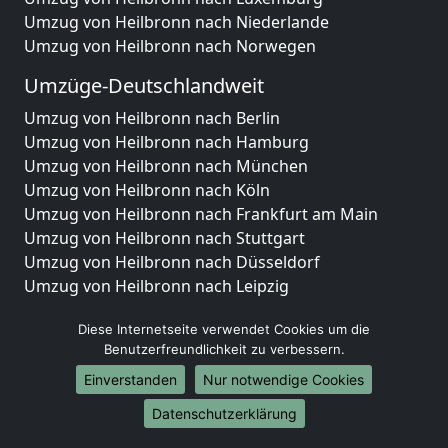
Umzug von Heilbronn nach Niederlande
Umzug von Heilbronn nach Norwegen
Umzüge-Deutschlandweit
Umzug von Heilbronn nach Berlin
Umzug von Heilbronn nach Hamburg
Umzug von Heilbronn nach München
Umzug von Heilbronn nach Köln
Umzug von Heilbronn nach Frankfurt am Main
Umzug von Heilbronn nach Stuttgart
Umzug von Heilbronn nach Düsseldorf
Umzug von Heilbronn nach Leipzig
Umzug von Heilbronn nach Dortmund
Diese Internetseite verwendet Cookies um die
Umzug von Heilbronn nach Essen
Benutzerfreundlichkeit zu verbessern.
Umzug von Heilbronn nach Bremen
Umzug von Heilbronn nach Dresden
Einverstanden
Nur notwendige Cookies
Umzug von Heilbronn nach Hannover
Datenschutzerklärung
Umzug von Heilbronn nach Nürnberg