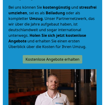
Bei uns können Sie
kostengünstig
und
stressfrei
umziehen
, sei es als
Beiladung
oder als
kompletter
Umzug
. Unser Partnernetzwerk, das
wir über die Jahre aufgebaut haben, ist
deutschlandweit und sogar international
unterwegs.
Holen Sie sich jetzt kostenlose
Angebote
und erhalten Sie einen ersten
Überblick über die Kosten für Ihren Umzug.
Kostenlose Angebote erhalten