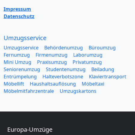
Impressum
Datenschutz
Umzugsservice
Umzugsservice
Behördenumzug
Büroumzug
Fernumzug
Firmenumzug
Laborumzug
Mini Umzug
Praxisumzug
Privatumzug
Seniorenumzug
Studentenumzug
Beiladung
Entrümpelung
Halteverbotszone
Klaviertransport
Möbellift
Haushaltsauflösung
Möbeltaxi
Möbelmitfahrzentrale
Umzugskartons
Europa-Umzüge