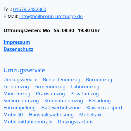
Tel.:
01579-2482360
E-Mail:
info@heilbronn-umzuege.de
Öffnungszeiten:
Mo - Sa: 08:30 - 19:30 Uhr
Impressum
Datenschutz
Umzugsservice
Umzugsservice
Behördenumzug
Büroumzug
Fernumzug
Firmenumzug
Laborumzug
Mini Umzug
Praxisumzug
Privatumzug
Seniorenumzug
Studentenumzug
Beiladung
Entrümpelung
Halteverbotszone
Klaviertransport
Möbellift
Haushaltsauflösung
Möbeltaxi
Möbelmitfahrzentrale
Umzugskartons