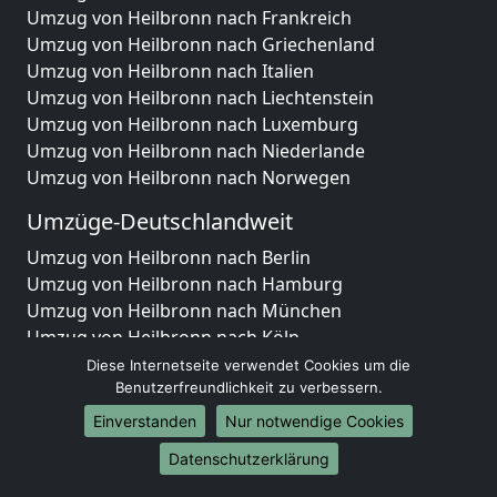
Umzug von Heilbronn nach Frankreich
Umzug von Heilbronn nach Griechenland
Umzug von Heilbronn nach Italien
Umzug von Heilbronn nach Liechtenstein
Umzug von Heilbronn nach Luxemburg
Umzug von Heilbronn nach Niederlande
Umzug von Heilbronn nach Norwegen
Umzüge-Deutschlandweit
Umzug von Heilbronn nach Berlin
Umzug von Heilbronn nach Hamburg
Umzug von Heilbronn nach München
Umzug von Heilbronn nach Köln
Umzug von Heilbronn nach Frankfurt am Main
Diese Internetseite verwendet Cookies um die
Umzug von Heilbronn nach Stuttgart
Benutzerfreundlichkeit zu verbessern.
Umzug von Heilbronn nach Düsseldorf
Einverstanden
Nur notwendige Cookies
Umzug von Heilbronn nach Leipzig
Datenschutzerklärung
Umzug von Heilbronn nach Dortmund
Umzug von Heilbronn nach Essen