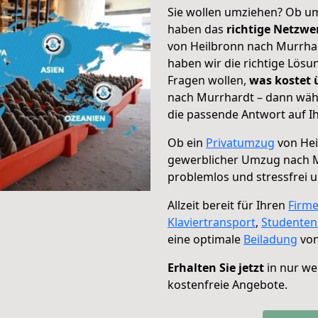
Sie wollen umziehen? Ob um
haben das
richtige Netzw
von Heilbronn nach Murrhar
haben wir die richtige Lösu
Fragen wollen,
was kostet
nach Murrhardt – dann wähl
die passende Antwort auf Ih
Ob ein
Privatumzug
von Hei
gewerblicher Umzug nach 
problemlos und stressfrei 
Allzeit bereit für Ihren
Firm
Klaviertransport
,
Studente
eine optimale
Beiladung
von
Erhalten Sie jetzt
in nur we
kostenfreie Angebote.