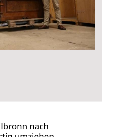
lbronn nach
stig umziehen