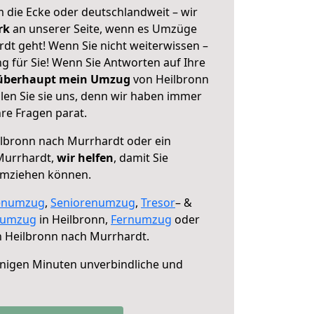
 die Ecke oder deutschlandweit – wir
erk
an unserer Seite, wenn es Umzüge
dt geht! Wenn Sie nicht weiterwissen –
ng für Sie! Wenn Sie Antworten auf Ihre
 überhaupt mein Umzug
von Heilbronn
en Sie sie uns, denn wir haben immer
re Fragen parat.
lbronn nach Murrhardt oder ein
Murrhardt,
wir helfen
, damit Sie
umziehen können.
enumzug
,
Seniorenumzug
,
Tresor
– &
numzug
in Heilbronn,
Fernumzug
oder
 Heilbronn nach Murrhardt.
nigen Minuten unverbindliche und