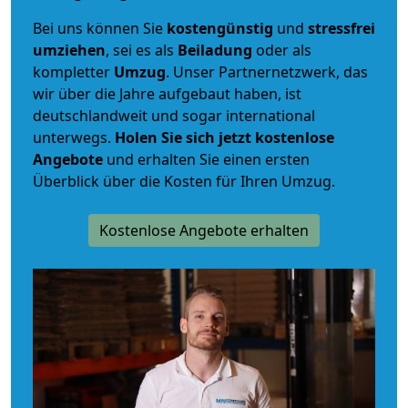
Bei uns können Sie
kostengünstig
und
stressfrei
umziehen
, sei es als
Beiladung
oder als
kompletter
Umzug
. Unser Partnernetzwerk, das
wir über die Jahre aufgebaut haben, ist
deutschlandweit und sogar international
unterwegs.
Holen Sie sich jetzt kostenlose
Angebote
und erhalten Sie einen ersten
Überblick über die Kosten für Ihren Umzug.
Kostenlose Angebote erhalten