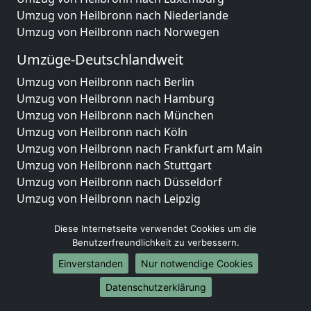
Umzug von Heilbronn nach Niederlande
Umzug von Heilbronn nach Norwegen
Umzüge-Deutschlandweit
Umzug von Heilbronn nach Berlin
Umzug von Heilbronn nach Hamburg
Umzug von Heilbronn nach München
Umzug von Heilbronn nach Köln
Umzug von Heilbronn nach Frankfurt am Main
Umzug von Heilbronn nach Stuttgart
Umzug von Heilbronn nach Düsseldorf
Umzug von Heilbronn nach Leipzig
Umzug von Heilbronn nach Dortmund
Diese Internetseite verwendet Cookies um die
Umzug von Heilbronn nach Essen
Benutzerfreundlichkeit zu verbessern.
Umzug von Heilbronn nach Bremen
Umzug von Heilbronn nach Dresden
Einverstanden
Nur notwendige Cookies
Umzug von Heilbronn nach Hannover
Datenschutzerklärung
Umzug von Heilbronn nach Nürnberg