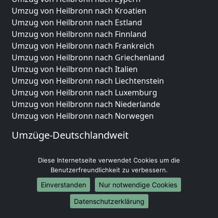
Umzug von Heilbronn nach Kroatien
Umzug von Heilbronn nach Estland
Umzug von Heilbronn nach Finnland
Umzug von Heilbronn nach Frankreich
Umzug von Heilbronn nach Griechenland
Umzug von Heilbronn nach Italien
Umzug von Heilbronn nach Liechtenstein
Umzug von Heilbronn nach Luxemburg
Umzug von Heilbronn nach Niederlande
Umzug von Heilbronn nach Norwegen
Umzüge-Deutschlandweit
Umzug von Heilbronn nach Berlin
Diese Internetseite verwendet Cookies um die
Umzug von Heilbronn nach Hamburg
Benutzerfreundlichkeit zu verbessern.
Umzug von Heilbronn nach München
Umzug von Heilbronn nach Köln
Einverstanden
Nur notwendige Cookies
Umzug von Heilbronn nach Frankfurt am Main
Datenschutzerklärung
Umzug von Heilbronn nach Stuttgart