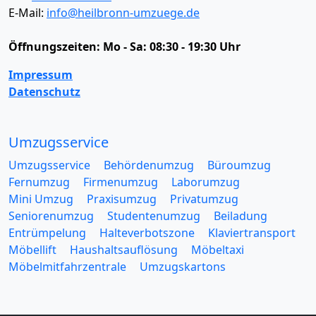
E-Mail:
info@heilbronn-umzuege.de
Öffnungszeiten:
Mo - Sa: 08:30 - 19:30 Uhr
Impressum
Datenschutz
Umzugsservice
Umzugsservice
Behördenumzug
Büroumzug
Fernumzug
Firmenumzug
Laborumzug
Mini Umzug
Praxisumzug
Privatumzug
Seniorenumzug
Studentenumzug
Beiladung
Entrümpelung
Halteverbotszone
Klaviertransport
Möbellift
Haushaltsauflösung
Möbeltaxi
Möbelmitfahrzentrale
Umzugskartons