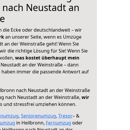
 nach Neustadt an
ße
 die Ecke oder deutschlandweit – wir
erk
an unserer Seite, wenn es Umzüge
t an der Weinstraße geht! Wenn Sie
ir die richtige Lösung für Sie! Wenn Sie
wollen,
was kostet überhaupt mein
 Neustadt an der Weinstraße – dann
ir haben immer die passende Antwort auf
lbronn nach Neustadt an der Weinstraße
ug nach Neustadt an der Weinstraße,
wir
os und stressfrei umziehen können.
enumzug
,
Seniorenumzug
,
Tresor
– &
numzug
in Heilbronn,
Fernumzug
oder
 Heilbronn nach Neustadt an der