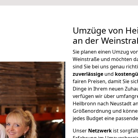
Umzüge von Hei
an der Weinstra
Sie planen einen Umzug von
Weinstraße und möchten da
sind Sie bei uns genau rich
zuverlässige
und
kostengü
fairen Preisen, damit Sie si
Dinge in Ihrem neuen Zuh
verfügen wir über umfangr
Heilbronn nach Neustadt an
Größenordnung und können 
jedes Budget eine passende
Unser
Netzwerk
ist sorgfäl