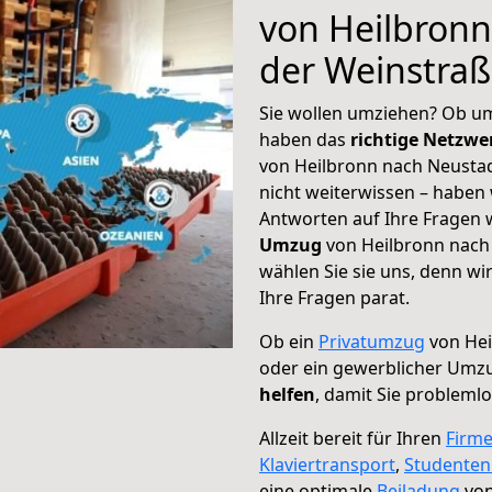
von Heilbronn
der Weinstra
Sie wollen umziehen? Ob um
haben das
richtige Netzw
von Heilbronn nach Neustad
nicht weiterwissen – haben w
Antworten auf Ihre Fragen 
Umzug
von Heilbronn nach
wählen Sie sie uns, denn w
Ihre Fragen parat.
Ob ein
Privatumzug
von Hei
oder ein gewerblicher Umz
helfen
, damit Sie probleml
Allzeit bereit für Ihren
Firm
Klaviertransport
,
Studente
eine optimale
Beiladung
von