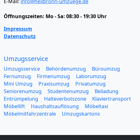
E-Mail:
info@heilbronn-umzuege.de
Öffnungszeiten:
Mo - Sa: 08:30 - 19:30 Uhr
Impressum
Datenschutz
Umzugsservice
Umzugsservice
Behördenumzug
Büroumzug
Fernumzug
Firmenumzug
Laborumzug
Mini Umzug
Praxisumzug
Privatumzug
Seniorenumzug
Studentenumzug
Beiladung
Entrümpelung
Halteverbotszone
Klaviertransport
Möbellift
Haushaltsauflösung
Möbeltaxi
Möbelmitfahrzentrale
Umzugskartons