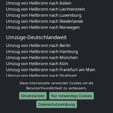
Umzug von Heilbronn nach Italien
Umzug von Heilbronn nach Liechtenstein
Umzug von Heilbronn nach Luxemburg
Umzug von Heilbronn nach Niederlande
Umzug von Heilbronn nach Norwegen
Umzüge-Deutschlandweit
Umzug von Heilbronn nach Berlin
Umzug von Heilbronn nach Hamburg
Umzug von Heilbronn nach München
Umzug von Heilbronn nach Köln
Umzug von Heilbronn nach Frankfurt am Main
Umzug von Heilbronn nach Stuttgart
Umzug von Heilbronn nach Düsseldorf
Diese Internetseite verwendet Cookies um die
Umzug von Heilbronn nach Leipzig
Benutzerfreundlichkeit zu verbessern.
Umzug von Heilbronn nach Dortmund
Einverstanden
Nur notwendige Cookies
Umzug von Heilbronn nach Essen
Datenschutzerklärung
Umzug von Heilbronn nach Bremen
Umzug von Heilbronn nach Dresden