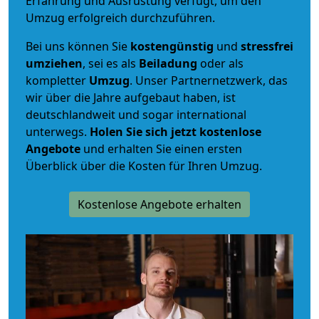
Erfahrung und Ausrüstung verfügt, um den
Umzug erfolgreich durchzuführen.
Bei uns können Sie
kostengünstig
und
stressfrei
umziehen
, sei es als
Beiladung
oder als
kompletter
Umzug
. Unser Partnernetzwerk, das
wir über die Jahre aufgebaut haben, ist
deutschlandweit und sogar international
unterwegs.
Holen Sie sich jetzt kostenlose
Angebote
und erhalten Sie einen ersten
Überblick über die Kosten für Ihren Umzug.
Kostenlose Angebote erhalten