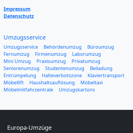
Impressum
Datenschutz
Umzugsservice
Umzugsservice
Behördenumzug
Büroumzug
Fernumzug
Firmenumzug
Laborumzug
Mini Umzug
Praxisumzug
Privatumzug
Seniorenumzug
Studentenumzug
Beiladung
Entrümpelung
Halteverbotszone
Klaviertransport
Möbellift
Haushaltsauflösung
Möbeltaxi
Möbelmitfahrzentrale
Umzugskartons
Europa-Umzüge