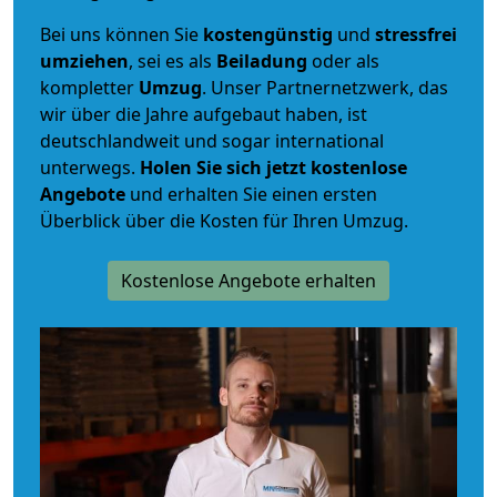
Bei uns können Sie
kostengünstig
und
stressfrei
umziehen
, sei es als
Beiladung
oder als
kompletter
Umzug
. Unser Partnernetzwerk, das
wir über die Jahre aufgebaut haben, ist
deutschlandweit und sogar international
unterwegs.
Holen Sie sich jetzt kostenlose
Angebote
und erhalten Sie einen ersten
Überblick über die Kosten für Ihren Umzug.
Kostenlose Angebote erhalten