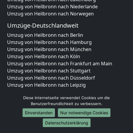
Umzug von Heilbronn nach Niederlande
Umzug von Heilbronn nach Norwegen
Umzüge-Deutschlandweit
Umzug von Heilbronn nach Berlin
Umzug von Heilbronn nach Hamburg
Umzug von Heilbronn nach München
Umzug von Heilbronn nach Köln
Umzug von Heilbronn nach Frankfurt am Main
Umzug von Heilbronn nach Stuttgart
Umzug von Heilbronn nach Düsseldorf
Umzug von Heilbronn nach Leipzig
Umzug von Heilbronn nach Dortmund
Diese Internetseite verwendet Cookies um die
Umzug von Heilbronn nach Essen
Benutzerfreundlichkeit zu verbessern.
Umzug von Heilbronn nach Bremen
Umzug von Heilbronn nach Dresden
Einverstanden
Nur notwendige Cookies
Umzug von Heilbronn nach Hannover
Datenschutzerklärung
Umzug von Heilbronn nach Nürnberg