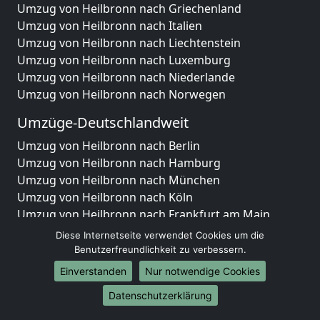
Umzug von Heilbronn nach Griechenland
Umzug von Heilbronn nach Italien
Umzug von Heilbronn nach Liechtenstein
Umzug von Heilbronn nach Luxemburg
Umzug von Heilbronn nach Niederlande
Umzug von Heilbronn nach Norwegen
Umzüge-Deutschlandweit
Umzug von Heilbronn nach Berlin
Umzug von Heilbronn nach Hamburg
Umzug von Heilbronn nach München
Umzug von Heilbronn nach Köln
Umzug von Heilbronn nach Frankfurt am Main
Umzug von Heilbronn nach Stuttgart
Diese Internetseite verwendet Cookies um die
Umzug von Heilbronn nach Düsseldorf
Benutzerfreundlichkeit zu verbessern.
Umzug von Heilbronn nach Leipzig
Einverstanden
Nur notwendige Cookies
Umzug von Heilbronn nach Dortmund
Datenschutzerklärung
Umzug von Heilbronn nach Essen
Umzug von Heilbronn nach Bremen