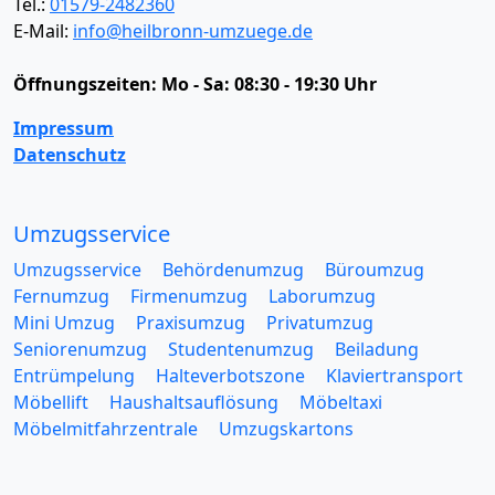
Tel.:
01579-2482360
E-Mail:
info@heilbronn-umzuege.de
Öffnungszeiten:
Mo - Sa: 08:30 - 19:30 Uhr
Impressum
Datenschutz
Umzugsservice
Umzugsservice
Behördenumzug
Büroumzug
Fernumzug
Firmenumzug
Laborumzug
Mini Umzug
Praxisumzug
Privatumzug
Seniorenumzug
Studentenumzug
Beiladung
Entrümpelung
Halteverbotszone
Klaviertransport
Möbellift
Haushaltsauflösung
Möbeltaxi
Möbelmitfahrzentrale
Umzugskartons