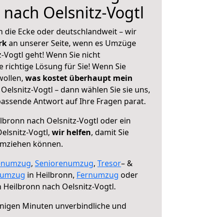
 nach Oelsnitz-Vogtl
 die Ecke oder deutschlandweit – wir
erk
an unserer Seite, wenn es Umzüge
-Vogtl geht! Wenn Sie nicht
e richtige Lösung für Sie! Wenn Sie
wollen,
was kostet überhaupt mein
elsnitz-Vogtl – dann wählen Sie sie uns,
assende Antwort auf Ihre Fragen parat.
lbronn nach Oelsnitz-Vogtl oder ein
elsnitz-Vogtl,
wir helfen
, damit Sie
umziehen können.
enumzug
,
Seniorenumzug
,
Tresor
– &
numzug
in Heilbronn,
Fernumzug
oder
 Heilbronn nach Oelsnitz-Vogtl.
nigen Minuten unverbindliche und