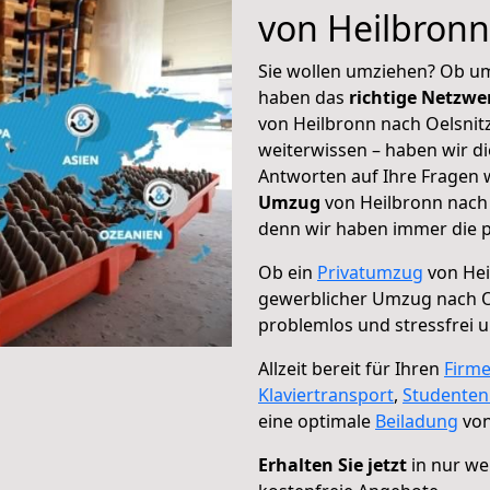
von Heilbronn
Sie wollen umziehen? Ob um
haben das
richtige Netzw
von Heilbronn nach Oelsnitz
weiterwissen – haben wir di
Antworten auf Ihre Fragen 
Umzug
von Heilbronn nach O
denn wir haben immer die p
Ob ein
Privatumzug
von Hei
gewerblicher Umzug nach O
problemlos und stressfrei 
Allzeit bereit für Ihren
Firm
Klaviertransport
,
Studente
eine optimale
Beiladung
von
Erhalten Sie jetzt
in nur we