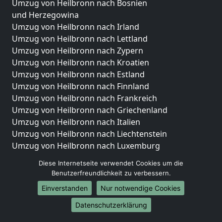
Umzug von Heilbronn nach Bosnien
und Herzegowina
Umzug von Heilbronn nach Irland
Umzug von Heilbronn nach Lettland
Umzug von Heilbronn nach Zypern
Umzug von Heilbronn nach Kroatien
Umzug von Heilbronn nach Estland
Umzug von Heilbronn nach Finnland
Umzug von Heilbronn nach Frankreich
Umzug von Heilbronn nach Griechenland
Umzug von Heilbronn nach Italien
Umzug von Heilbronn nach Liechtenstein
Umzug von Heilbronn nach Luxemburg
Umzug von Heilbronn nach Niederlande
Diese Internetseite verwendet Cookies um die
Umzug von Heilbronn nach Norwegen
Benutzerfreundlichkeit zu verbessern.
Umzüge-Deutschlandweit
Einverstanden
Nur notwendige Cookies
Umzug von Heilbronn nach Berlin
Datenschutzerklärung
Umzug von Heilbronn nach Hamburg