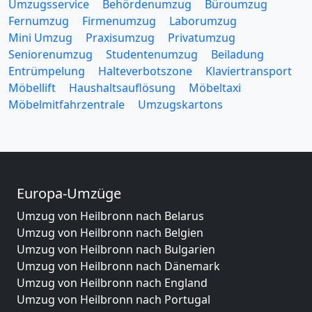
Umzugsservice
Behördenumzug
Büroumzug
Fernumzug
Firmenumzug
Laborumzug
Mini Umzug
Praxisumzug
Privatumzug
Seniorenumzug
Studentenumzug
Beiladung
Entrümpelung
Halteverbotszone
Klaviertransport
Möbellift
Haushaltsauflösung
Möbeltaxi
Möbelmitfahrzentrale
Umzugskartons
Europa-Umzüge
Umzug von Heilbronn nach Belarus
Umzug von Heilbronn nach Belgien
Umzug von Heilbronn nach Bulgarien
Umzug von Heilbronn nach Dänemark
Umzug von Heilbronn nach England
Umzug von Heilbronn nach Portugal