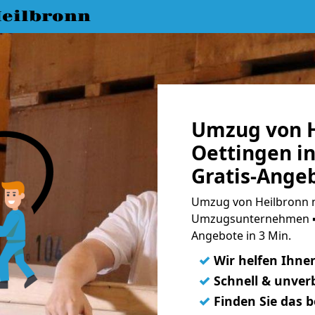
eilbronn
Umzug von H
Oettingen i
Gratis-Ange
Umzug von Heilbronn n
Umzugsunternehmen ➨
Angebote in 3 Min.
✓
Wir helfen Ihne
✓
Schnell & unverb
✓
Finden Sie das 