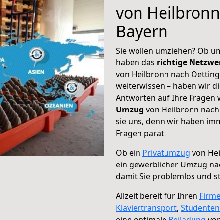
von Heilbronn
Bayern
Sie wollen umziehen? Ob um
haben das
richtige Netzw
von Heilbronn nach Oetting
weiterwissen – haben wir di
Antworten auf Ihre Fragen 
Umzug
von Heilbronn nach 
sie uns, denn wir haben im
Fragen parat.
Ob ein
Privatumzug
von Hei
ein gewerblicher Umzug nac
damit Sie problemlos und s
Allzeit bereit für Ihren
Firm
Klaviertransport
,
Studente
eine optimale
Beiladung
von