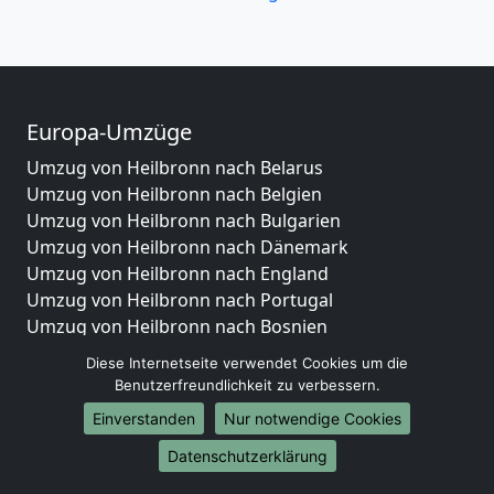
Europa-Umzüge
Umzug von Heilbronn nach Belarus
Umzug von Heilbronn nach Belgien
Umzug von Heilbronn nach Bulgarien
Umzug von Heilbronn nach Dänemark
Umzug von Heilbronn nach England
Umzug von Heilbronn nach Portugal
Umzug von Heilbronn nach Bosnien
und Herzegowina
Diese Internetseite verwendet Cookies um die
Umzug von Heilbronn nach Irland
Benutzerfreundlichkeit zu verbessern.
Umzug von Heilbronn nach Lettland
Einverstanden
Nur notwendige Cookies
Umzug von Heilbronn nach Zypern
Umzug von Heilbronn nach Kroatien
Datenschutzerklärung
Umzug von Heilbronn nach Estland