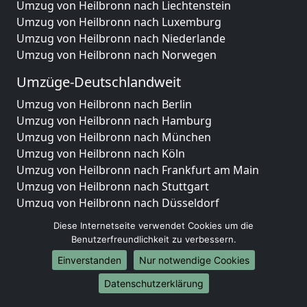
Umzug von Heilbronn nach Liechtenstein
Umzug von Heilbronn nach Luxemburg
Umzug von Heilbronn nach Niederlande
Umzug von Heilbronn nach Norwegen
Umzüge-Deutschlandweit
Umzug von Heilbronn nach Berlin
Umzug von Heilbronn nach Hamburg
Umzug von Heilbronn nach München
Umzug von Heilbronn nach Köln
Umzug von Heilbronn nach Frankfurt am Main
Umzug von Heilbronn nach Stuttgart
Umzug von Heilbronn nach Düsseldorf
Umzug von Heilbronn nach Leipzig
Diese Internetseite verwendet Cookies um die
Umzug von Heilbronn nach Dortmund
Benutzerfreundlichkeit zu verbessern.
Umzug von Heilbronn nach Essen
Einverstanden
Nur notwendige Cookies
Umzug von Heilbronn nach Bremen
Umzug von Heilbronn nach Dresden
Datenschutzerklärung
Umzug von Heilbronn nach Hannover