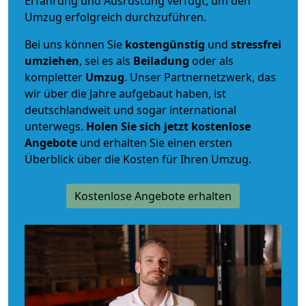
Erfahrung und Ausrüstung verfügt, um den
Umzug erfolgreich durchzuführen.
Bei uns können Sie
kostengünstig
und
stressfrei
umziehen
, sei es als
Beiladung
oder als
kompletter
Umzug
. Unser Partnernetzwerk, das
wir über die Jahre aufgebaut haben, ist
deutschlandweit und sogar international
unterwegs.
Holen Sie sich jetzt kostenlose
Angebote
und erhalten Sie einen ersten
Überblick über die Kosten für Ihren Umzug.
Kostenlose Angebote erhalten