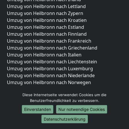
Umzug von Heilbronn nach Lettland
Umzug von Heilbronn nach Zypern
Umzug von Heilbronn nach Kroatien
Umzug von Heilbronn nach Estland
Umzug von Heilbronn nach Finnland
Umzug von Heilbronn nach Frankreich
Umzug von Heilbronn nach Griechenland
Umzug von Heilbronn nach Italien
Umzug von Heilbronn nach Liechtenstein
Umzug von Heilbronn nach Luxemburg
Umzug von Heilbronn nach Niederlande
Umzug von Heilbronn nach Norwegen
Umzüge-Deutschlandweit
Diese Internetseite verwendet Cookies um die
Benutzerfreundlichkeit zu verbessern.
Umzug von Heilbronn nach Berlin
Umzug von Heilbronn nach Hamburg
Einverstanden
Nur notwendige Cookies
Umzug von Heilbronn nach München
Datenschutzerklärung
Umzug von Heilbronn nach Köln