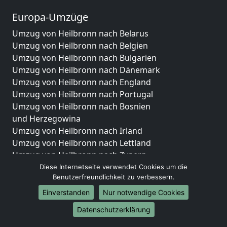
Europa-Umzüge
Umzug von Heilbronn nach Belarus
Umzug von Heilbronn nach Belgien
Umzug von Heilbronn nach Bulgarien
Umzug von Heilbronn nach Dänemark
Umzug von Heilbronn nach England
Umzug von Heilbronn nach Portugal
Umzug von Heilbronn nach Bosnien
und Herzegowina
Umzug von Heilbronn nach Irland
Umzug von Heilbronn nach Lettland
Umzug von Heilbronn nach Zypern
Umzug von Heilbronn nach Kroatien
Diese Internetseite verwendet Cookies um die
Benutzerfreundlichkeit zu verbessern.
Umzug von Heilbronn nach Estland
Umzug von Heilbronn nach Finnland
Einverstanden
Nur notwendige Cookies
Umzug von Heilbronn nach Frankreich
Datenschutzerklärung
Umzug von Heilbronn nach Griechenland