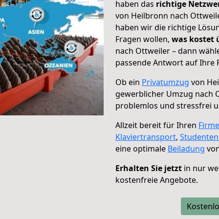
haben das
richtige Netzw
von Heilbronn nach Ottweile
haben wir die richtige Lösu
Fragen wollen,
was kostet
nach Ottweiler – dann wähle
passende Antwort auf Ihre 
Ob ein
Privatumzug
von Hei
gewerblicher Umzug nach O
problemlos und stressfrei 
Allzeit bereit für Ihren
Firm
Klaviertransport
,
Studente
eine optimale
Beiladung
von
Erhalten Sie jetzt
in nur we
kostenfreie Angebote.
Kostenlo