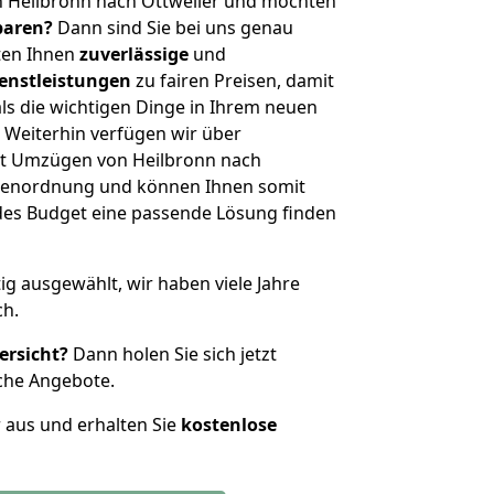
n Heilbronn nach Ottweiler und möchten
sparen?
Dann sind Sie bei uns genau
eten Ihnen
zuverlässige
und
enstleistungen
zu fairen Preisen, damit
als die wichtigen Dinge in Ihrem neuen
eiterhin verfügen wir über
t Umzügen von Heilbronn nach
ößenordnung und können Ihnen somit
edes Budget eine passende Lösung finden
tig ausgewählt, wir haben viele Jahre
ch.
ersicht?
Dann holen Sie sich jetzt
che Angebote.
r aus und erhalten Sie
kostenlose