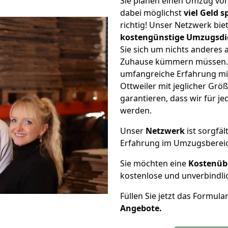
Sie planen einen Umzug vo
dabei möglichst
viel Geld 
richtig! Unser Netzwerk bi
kostengünstige Umzugsdi
Sie sich um nichts anderes 
Zuhause kümmern müssen. W
umfangreiche Erfahrung mi
Ottweiler mit jeglicher Gr
garantieren, dass wir für j
werden.
Unser
Netzwerk
ist sorgfäl
Erfahrung im Umzugsberei
Sie möchten eine
Kostenüb
kostenlose und unverbindli
Füllen Sie jetzt das Formula
Angebote.