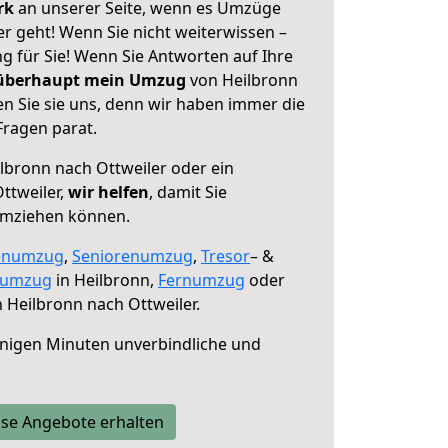
erk
an unserer Seite, wenn es Umzüge
r geht! Wenn Sie nicht weiterwissen –
ng für Sie! Wenn Sie Antworten auf Ihre
 überhaupt mein Umzug
von Heilbronn
n Sie sie uns, denn wir haben immer die
Fragen parat.
lbronn nach Ottweiler oder ein
ttweiler,
wir helfen
, damit Sie
umziehen können.
enumzug
,
Seniorenumzug
,
Tresor
– &
numzug
in Heilbronn,
Fernumzug
oder
 Heilbronn nach Ottweiler.
nigen Minuten unverbindliche und
se Angebote erhalten