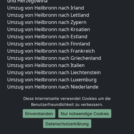
und Herzegowina
Umzug von Heilbronn nach Irland
Umzug von Heilbronn nach Lettland
Umzug von Heilbronn nach Zypern
Umzug von Heilbronn nach Kroatien
Umzug von Heilbronn nach Estland
Umzug von Heilbronn nach Finnland
Umzug von Heilbronn nach Frankreich
Umzug von Heilbronn nach Griechenland
Umzug von Heilbronn nach Italien
Umzug von Heilbronn nach Liechtenstein
Umzug von Heilbronn nach Luxemburg
Umzug von Heilbronn nach Niederlande
Umzug von Heilbronn nach Norwegen
Diese Internetseite verwendet Cookies um die
Umzüge-Deutschlandweit
Benutzerfreundlichkeit zu verbessern.
Einverstanden
Nur notwendige Cookies
Umzug von Heilbronn nach Berlin
Umzug von Heilbronn nach Hamburg
Datenschutzerklärung
Umzug von Heilbronn nach München