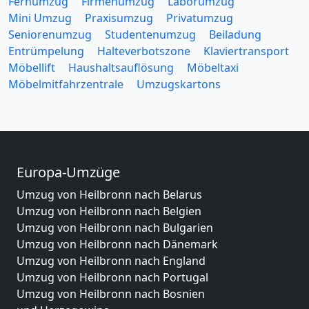
Fernumzug
Firmenumzug
Laborumzug
Mini Umzug
Praxisumzug
Privatumzug
Seniorenumzug
Studentenumzug
Beiladung
Entrümpelung
Halteverbotszone
Klaviertransport
Möbellift
Haushaltsauflösung
Möbeltaxi
Möbelmitfahrzentrale
Umzugskartons
Europa-Umzüge
Umzug von Heilbronn nach Belarus
Umzug von Heilbronn nach Belgien
Umzug von Heilbronn nach Bulgarien
Umzug von Heilbronn nach Dänemark
Umzug von Heilbronn nach England
Umzug von Heilbronn nach Portugal
Umzug von Heilbronn nach Bosnien