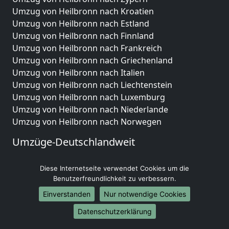
Umzug von Heilbronn nach Kroatien
Umzug von Heilbronn nach Estland
Umzug von Heilbronn nach Finnland
Umzug von Heilbronn nach Frankreich
Umzug von Heilbronn nach Griechenland
Umzug von Heilbronn nach Italien
Umzug von Heilbronn nach Liechtenstein
Umzug von Heilbronn nach Luxemburg
Umzug von Heilbronn nach Niederlande
Umzug von Heilbronn nach Norwegen
Umzüge-Deutschlandweit
Umzug von Heilbronn nach Berlin
Diese Internetseite verwendet Cookies um die
Umzug von Heilbronn nach Hamburg
Benutzerfreundlichkeit zu verbessern.
Umzug von Heilbronn nach München
Umzug von Heilbronn nach Köln
Einverstanden
Nur notwendige Cookies
Umzug von Heilbronn nach Frankfurt am Main
Datenschutzerklärung
Umzug von Heilbronn nach Stuttgart