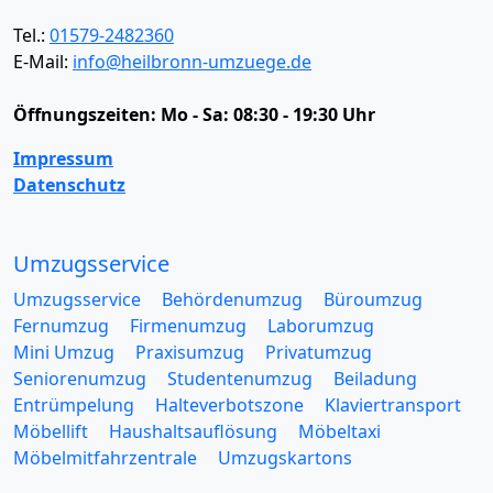
Tel.:
01579-2482360
E-Mail:
info@heilbronn-umzuege.de
Öffnungszeiten:
Mo - Sa: 08:30 - 19:30 Uhr
Impressum
Datenschutz
Umzugsservice
Umzugsservice
Behördenumzug
Büroumzug
Fernumzug
Firmenumzug
Laborumzug
Mini Umzug
Praxisumzug
Privatumzug
Seniorenumzug
Studentenumzug
Beiladung
Entrümpelung
Halteverbotszone
Klaviertransport
Möbellift
Haushaltsauflösung
Möbeltaxi
Möbelmitfahrzentrale
Umzugskartons