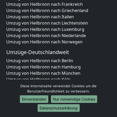
Umzug von Heilbronn nach Frankreich
Umzug von Heilbronn nach Griechenland
Umzug von Heilbronn nach Italien
Umzug von Heilbronn nach Liechtenstein
Umzug von Heilbronn nach Luxemburg
Umzug von Heilbronn nach Niederlande
Umzug von Heilbronn nach Norwegen
Umzüge-Deutschlandweit
Umzug von Heilbronn nach Berlin
Umzug von Heilbronn nach Hamburg
Umzug von Heilbronn nach München
Umzug von Heilbronn nach Köln
Umzug von Heilbronn nach Frankfurt am Main
Diese Internetseite verwendet Cookies um die
Umzug von Heilbronn nach Stuttgart
Benutzerfreundlichkeit zu verbessern.
Umzug von Heilbronn nach Düsseldorf
Einverstanden
Nur notwendige Cookies
Umzug von Heilbronn nach Leipzig
Datenschutzerklärung
Umzug von Heilbronn nach Dortmund
Umzug von Heilbronn nach Essen