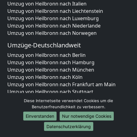
Umzug von Heilbronn nach Italien
Umzug von Heilbronn nach Liechtenstein
Umzug von Heilbronn nach Luxemburg
Umzug von Heilbronn nach Niederlande
Umzug von Heilbronn nach Norwegen
Umzüge-Deutschlandweit
Umzug von Heilbronn nach Berlin
Umzug von Heilbronn nach Hamburg
Umzug von Heilbronn nach München
Umzug von Heilbronn nach Köln
Umzug von Heilbronn nach Frankfurt am Main
Umzug von Heilbronn nach Stuttgart
Umzug von Heilbronn nach Düsseldorf
Diese Internetseite verwendet Cookies um die
Umzug von Heilbronn nach Leipzig
Benutzerfreundlichkeit zu verbessern.
Umzug von Heilbronn nach Dortmund
Einverstanden
Nur notwendige Cookies
Umzug von Heilbronn nach Essen
Datenschutzerklärung
Umzug von Heilbronn nach Bremen
Umzug von Heilbronn nach Dresden