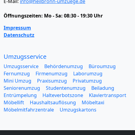
E-Mail:
info@heilbronn-umzuege.de
Öffnungszeiten:
Mo - Sa: 08:30 - 19:30 Uhr
Impressum
Datenschutz
Umzugsservice
Umzugsservice
Behördenumzug
Büroumzug
Fernumzug
Firmenumzug
Laborumzug
Mini Umzug
Praxisumzug
Privatumzug
Seniorenumzug
Studentenumzug
Beiladung
Entrümpelung
Halteverbotszone
Klaviertransport
Möbellift
Haushaltsauflösung
Möbeltaxi
Möbelmitfahrzentrale
Umzugskartons