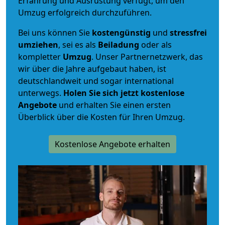
Erfahrung und Ausrüstung verfügt, um den
Umzug erfolgreich durchzuführen.
Bei uns können Sie
kostengünstig
und
stressfrei
umziehen
, sei es als
Beiladung
oder als
kompletter
Umzug
. Unser Partnernetzwerk, das
wir über die Jahre aufgebaut haben, ist
deutschlandweit und sogar international
unterwegs.
Holen Sie sich jetzt kostenlose
Angebote
und erhalten Sie einen ersten
Überblick über die Kosten für Ihren Umzug.
Kostenlose Angebote erhalten