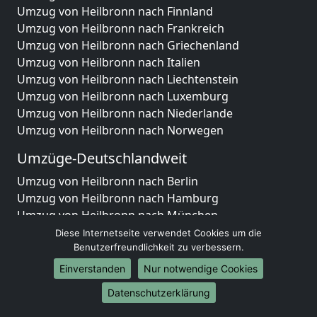
Umzug von Heilbronn nach Finnland
Umzug von Heilbronn nach Frankreich
Umzug von Heilbronn nach Griechenland
Umzug von Heilbronn nach Italien
Umzug von Heilbronn nach Liechtenstein
Umzug von Heilbronn nach Luxemburg
Umzug von Heilbronn nach Niederlande
Umzug von Heilbronn nach Norwegen
Umzüge-Deutschlandweit
Umzug von Heilbronn nach Berlin
Umzug von Heilbronn nach Hamburg
Umzug von Heilbronn nach München
Umzug von Heilbronn nach Köln
Diese Internetseite verwendet Cookies um die
Umzug von Heilbronn nach Frankfurt am Main
Benutzerfreundlichkeit zu verbessern.
Umzug von Heilbronn nach Stuttgart
Einverstanden
Nur notwendige Cookies
Umzug von Heilbronn nach Düsseldorf
Datenschutzerklärung
Umzug von Heilbronn nach Leipzig
Umzug von Heilbronn nach Dortmund