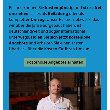
Bei uns können Sie
kostengünstig
und
stressfrei
umziehen
, sei es als
Beiladung
oder als
kompletter
Umzug
. Unser Partnernetzwerk, das
wir über die Jahre aufgebaut haben, ist
deutschlandweit und sogar international
unterwegs.
Holen Sie sich jetzt kostenlose
Angebote
und erhalten Sie einen ersten
Überblick über die Kosten für Ihren Umzug.
Kostenlose Angebote erhalten