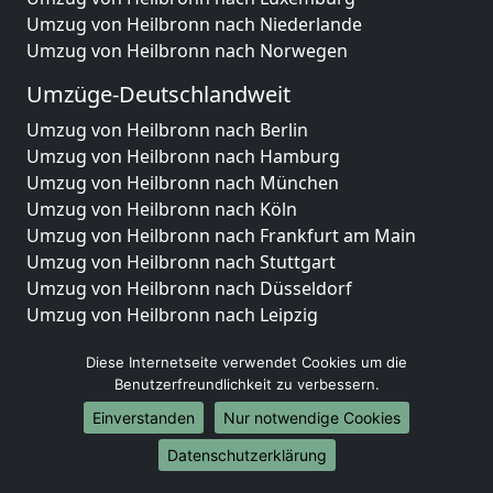
Umzug von Heilbronn nach Niederlande
Umzug von Heilbronn nach Norwegen
Umzüge-Deutschlandweit
Umzug von Heilbronn nach Berlin
Umzug von Heilbronn nach Hamburg
Umzug von Heilbronn nach München
Umzug von Heilbronn nach Köln
Umzug von Heilbronn nach Frankfurt am Main
Umzug von Heilbronn nach Stuttgart
Umzug von Heilbronn nach Düsseldorf
Umzug von Heilbronn nach Leipzig
Umzug von Heilbronn nach Dortmund
Diese Internetseite verwendet Cookies um die
Umzug von Heilbronn nach Essen
Benutzerfreundlichkeit zu verbessern.
Umzug von Heilbronn nach Bremen
Umzug von Heilbronn nach Dresden
Einverstanden
Nur notwendige Cookies
Umzug von Heilbronn nach Hannover
Datenschutzerklärung
Umzug von Heilbronn nach Nürnberg