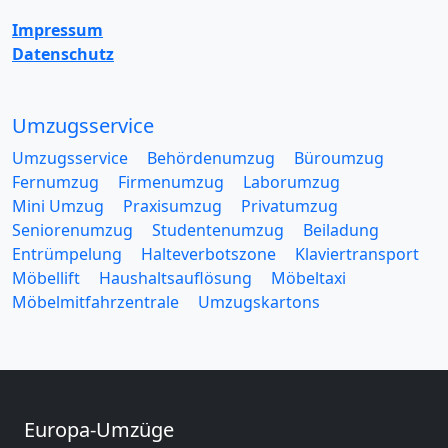
Impressum
Datenschutz
Umzugsservice
Umzugsservice
Behördenumzug
Büroumzug
Fernumzug
Firmenumzug
Laborumzug
Mini Umzug
Praxisumzug
Privatumzug
Seniorenumzug
Studentenumzug
Beiladung
Entrümpelung
Halteverbotszone
Klaviertransport
Möbellift
Haushaltsauflösung
Möbeltaxi
Möbelmitfahrzentrale
Umzugskartons
Europa-Umzüge